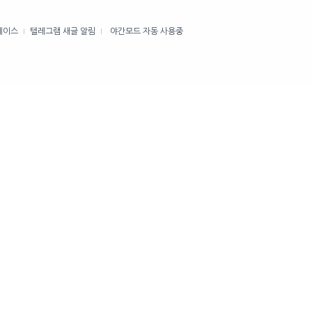
케이스
텔레그램 새글 알림
야간모드 자동 사용중