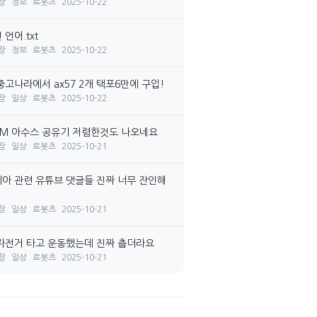
장
정보
로봇츠
2025-10-22
언어.txt
장
정보
로봇츠
2025-10-22
중고나라에서 ax57 2개 택포6만에 구입!
장
일상
로봇츠
2025-10-22
7M 아수스 공유기 저렴한것도 나오네요
장
일상
로봇츠
2025-10-21
아 관련 유튜브 댓글들 진짜 너무 잔인해
장
일상
로봇츠
2025-10-21
자전거 타고 운동했는데 진짜 춥더라요
장
일상
로봇츠
2025-10-21