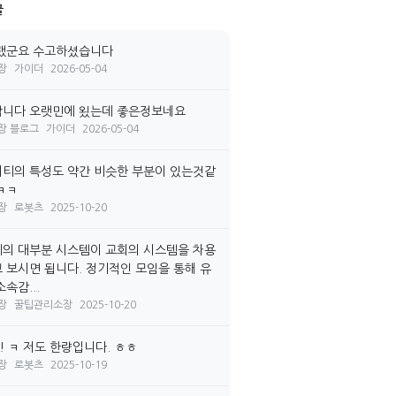
글
랬군요 수고하셨습니다
장
가이더
2026-05-04
니다 오랫민에 욌는데 좋은정보네요
장 블로그
가이더
2026-05-04
티의 특성도 약간 비슷한 부분이 있는것같
ㅋㅋ
장
로봇츠
2025-10-20
의 대부분 시스템이 교회의 시스템을 차용
 보시면 됩니다. 정기적인 모임을 통해 유
속감...
장
꿀팁관리소장
2025-10-20
! ㅋ 저도 한량입니다. ㅎㅎ
장
로봇츠
2025-10-19