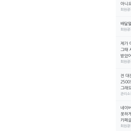
아니요
회원광
배달
회원광
제가 
그때 
받았어요
회원광
전 대
250
그래도
관리소
네이버
못하게
카페글만
회원광