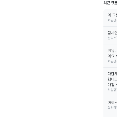
최근 댓
아 그
회원광
감사합
관리소
커뮤니
아요 
회원광
다단계
했다고
대감 소
회원광
아하~
회원광