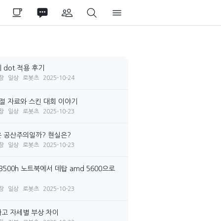
 dot 적용 후기
장
일상
로봇츠
2025-10-24
시절 자료와 스킨 대회 이야기
장
일상
로봇츠
2025-10-23
 공산주의일까? 현실은?
장
일상
로봇츠
2025-10-23
3500h 노트북에서 데탑 amd 5600으로
장
일상
로봇츠
2025-10-23
고 자세별 부상 차이