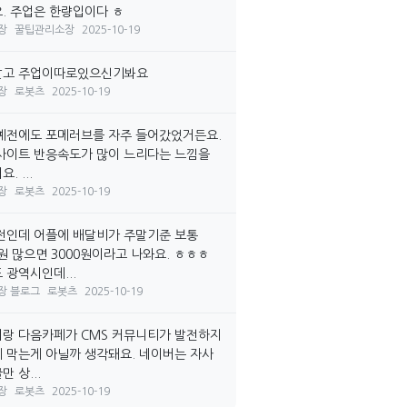
. 주업은 한량입이다 ㅎ
장
꿀팁관리소장
2025-10-19
말고 주업이따로있으신기봐요
장
로봇츠
2025-10-19
예전에도 포메러브를 자주 들어갔었거든요.
사이트 반응속도가 많이 느리다는 느낌을
. ...
장
로봇츠
2025-10-19
전인데 어플에 배달비가 주말기준 보통
0원 많으면 3000원이라고 나와요. ㅎㅎㅎ
 광역시인데...
장 블로그
로봇츠
2025-10-19
랑 다음카페가 CMS 커뮤니티가 발전하지
 막는게 아닐까 생각돼요. 네이버는 자사
 상...
장
로봇츠
2025-10-19