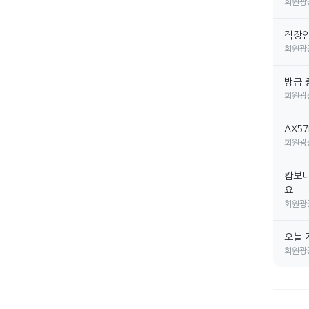
회원광
직장인 
회원광
방금 
회원광
AX5
회원광
캄보디
요
회원광
오늘 
회원광