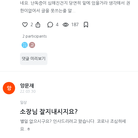
네요. 난독증이 심해진건지 당연히 밑에 있을거라 생각해서 권
한이없어서 글을 못쓰는줄 알...
2
4
187
2 participants
고
댓글 미리보기
앙문재
앙
22.03.30
일상
소장님 잘지내시지요?
별일 없으시구요? 인사드리려고 왔습니다. 코로나 조심하세
요..ㅎ