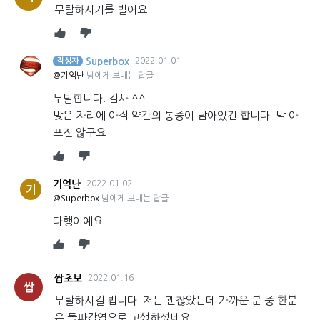
무탈하시기를 빌어요
Superbox
2022.01.01
작성자
@기억난
님에게 보내는 답글
무탈합니다. 감사 ^^
맞은 자리에 아직 약간의 통증이 남아있긴 합니다. 막 아
프진 않구요
기억난
2022.01.02
기
@Superbox
님에게 보내는 답글
다행이예요
쌉초보
2022.01.16
쌉
무탈하시길 빕니다. 저는 괜찮았는데 가까운 분 중 한분
은 돌파감염으로 고생하셨네요..