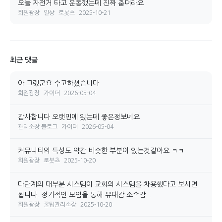
오늘 자전거 타고 운동했는데 진짜 춥더라요
회원광장
일상
로봇츠
2025-10-21
최근 댓글
아 그랬군요 수고하셨습니다
회원광장
가이더
2026-05-04
감사합니다 오랫민에 욌는데 좋은정보네요
관리소장 블로그
가이더
2026-05-04
커뮤니티의 특성도 약간 비슷한 부분이 있는것같아요 ㅋㅋ
회원광장
로봇츠
2025-10-20
다단계의 대부분 시스템이 교회의 시스템을 차용했다고 보시면
됩니다. 정기적인 모임을 통해 유대감 소속감...
회원광장
꿀팁관리소장
2025-10-20