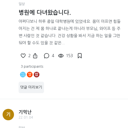
일상
병원에 다녀왔습니다.
어쩌다보니 하루 종일 대학병원에 있었네요. 몸이 아프면 힘들
어지는 건 제 몸 하나로 끝나는게 아니라 부모님, 와이프 등 주
변 사람인 것 같습니다. 건강 상황을 봐서 지금 하는 일을 그만
둬야 할 수도 있을 것 같은...
2
4
153
3 participants
앙
쌉
댓글 미리보기
기억난
기
22.01.04
일상