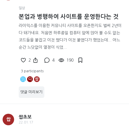
일상
본업과 병행하여 사이트를 운영한다는 것
라이믹스를 이용한 커뮤니티 사이트를 오픈한지도 벌써 2년이
다 돼가네요. 처음엔 하루종일 컴퓨터 앞에 앉아 볼 수도 없는
코드들을 붙잡고 이것 뗐다가 이것 붙였다가 했었는데... 어느
순간 느닷없이 열정이 식었...
2
4
190
3 participants
디
쌉
댓글 미리보기
쌉초보
쌉
22.01.17