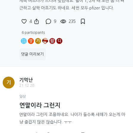
계속 벼르다가 드디어 맞았네요. 팔이 1, 2차 때 보단 좀 더 뻐
근하고 살짝 아프기도 하네요. 세번 모두 pfizer 입니다.
4
9
235
6 participants
앙
기
쌉
디
댓글 미리보기
기억난
기
21.12.28
일상
연말이라 그런지
연말이라 그런지 조용하네요. 나이가 들수록 새해가 오는게 마
냥 즐겁지 많은 않습니다. ㅜㅜ