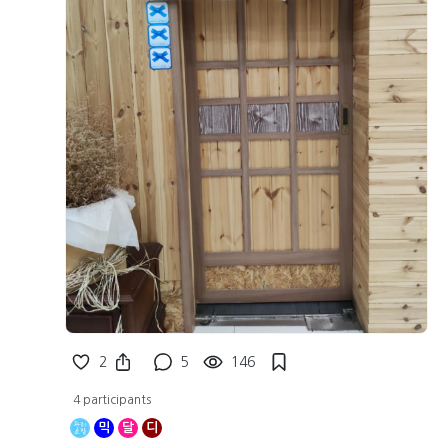
2
5
146
4 participants
믹
달
디