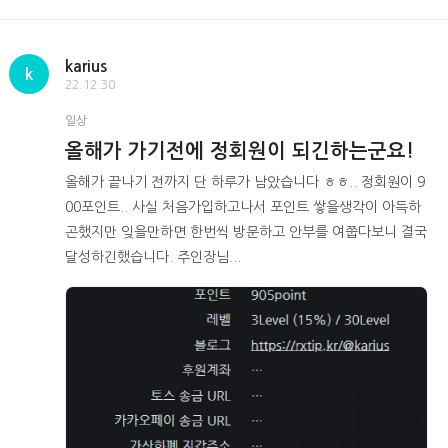
karius
k
22.12.30
일상
올해가 가기전에 정회원이 되긴하는군요!
올해가 끝나기 전까지 단 하루가 남았습니다 ㅎㅎ.. 정회원이 9
00포인트.. 사실 처음가입하고나서 포인트 쌓을생각이 아득하
곤했지만 잊을만하면 한번씩 방문하고 안부를 여쭙다보니 결국
달성하긴했습니다. 주인장님...