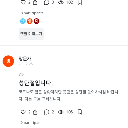
2
3
102
3 participants
앙
디
댓글 미리보기
앙문재
앙
21.12.25
일상
성탄절입니다.
코로나로 힘든 상황이지만 뜻깊은 성탄절 맞이하시길 바랍니
다. 저는 오늘 교회갑니다.
2
2
105
2 participants