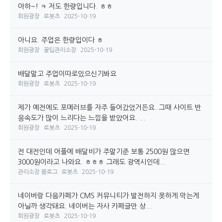
아하~! ㅋ 저도 한량입니다. ㅎㅎ
회원광장
로봇츠
2025-10-19
아니요. 주업은 한량입이다 ㅎ
회원광장
꿀팁관리소장
2025-10-19
배달말고 주업이따로있으신기봐요
회원광장
로봇츠
2025-10-19
제가 예전에도 포메러브를 자주 들어갔었거든요. 그때 사이트 반
응속도가 많이 느리다는 느낌을 받았어요. ...
회원광장
로봇츠
2025-10-19
전 대전인데 어플에 배달비가 주말기준 보통 2500원 많으면
3000원이라고 나와요. ㅎㅎㅎ 그래도 광역시인데...
관리소장 블로그
로봇츠
2025-10-19
네이버랑 다음카페가 CMS 커뮤니티가 발전하지 못하게 막는게
아닐까 생각돼요. 네이버는 자사 카페글만 상...
회원광장
로봇츠
2025-10-19