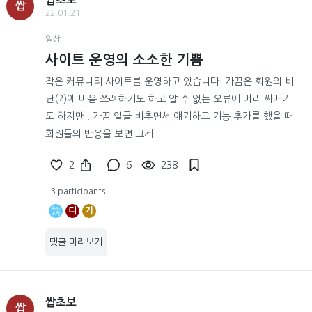
쌉초보
쌉
22.01.21
일상
사이트 운영의 소소한 기쁨
작은 커뮤니티 사이트를 운영하고 있습니다. 가끔은 회원의 비
난(?)에 마음 쓰려하기도 하고 알 수 없는 오류에 머리 싸매기
도 하지만.. 가끔 얼굴 비추면서 얘기하고 기능 추가를 했을 때
회원들의 반응을 보면 그게...
2
6
238
3 participants
디
기
댓글 미리보기
쌉초보
쌉