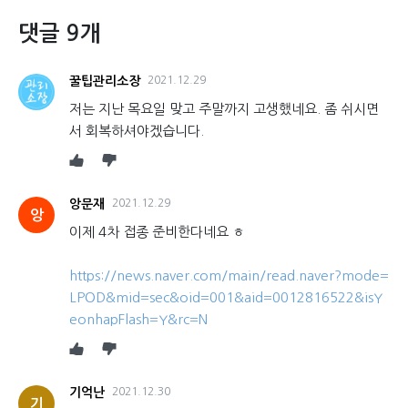
댓글 9개
꿀팁관리소장
2021.12.29
저는 지난 목요일 맞고 주말까지 고생했네요. 좀 쉬시면
서 회복하셔야겠습니다.
앙문재
2021.12.29
앙
이제 4차 접종 준비한다네요 ㅎ
https://news.naver.com/main/read.naver?mode=
LPOD&mid=sec&oid=001&aid=0012816522&isY
eonhapFlash=Y&rc=N
기억난
2021.12.30
기