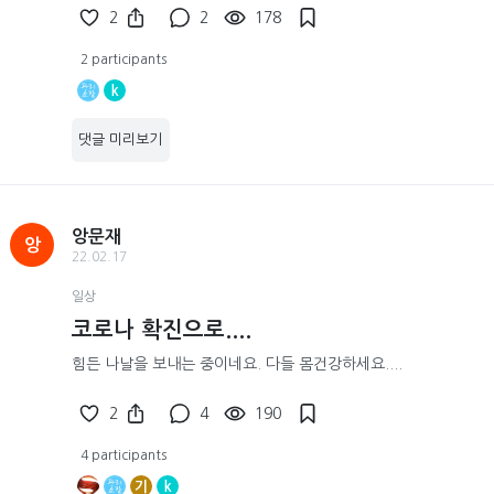
2
2
178
2 participants
k
댓글 미리보기
앙문재
앙
22.02.17
일상
코로나 확진으로....
힘든 나날을 보내는 중이네요. 다들 몸건강하세요....
2
4
190
4 participants
기
k