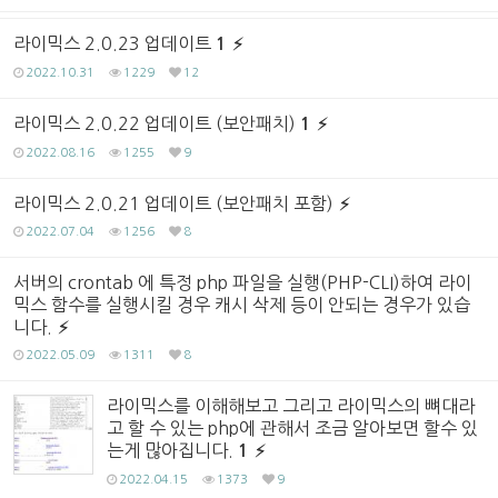
라이믹스 2.0.23 업데이트
1
2022.10.31
1229
12
라이믹스 2.0.22 업데이트 (보안패치)
1
2022.08.16
1255
9
라이믹스 2.0.21 업데이트 (보안패치 포함)
2022.07.04
1256
8
서버의 crontab 에 특정 php 파일을 실행(PHP-CLI)하여 라이
믹스 함수를 실행시킬 경우 캐시 삭제 등이 안되는 경우가 있습
니다.
2022.05.09
1311
8
라이믹스를 이해해보고 그리고 라이믹스의 뼈대라
고 할 수 있는 php에 관해서 조금 알아보면 할수 있
는게 많아집니다.
1
2022.04.15
1373
9