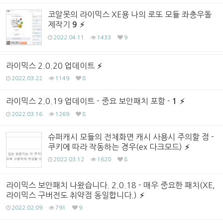
코알못의 라이믹스 XE용 나의 로또 모듈 좌충우돌
제작기
9
2022.04.11
1433
9
라이믹스 2.0.20 업데이트
2022.03.22
1149
8
라이믹스 2.0.19 업데이트 - 중요 보안패치 포함 -
1
2022.03.16
1269
8
슈퍼캐시 모듈의 전체화면 캐시 사용시 주의할 점 -
쿠키에 따라 작동하는 경우(ex 다크모드)
2022.03.12
1620
8
라이믹스 보안패치 나왔습니다. 2.0.18 - 매우 중요한 패치(XE,
라이믹스 구버전도 취약점 동일합니다.)
2022.02.09
791
9