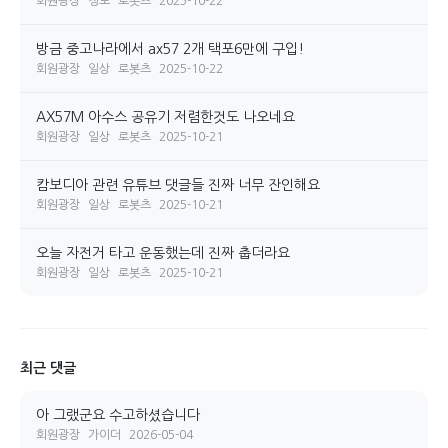
회원광장
정보
로봇츠
2025-10-22
방금 중고나라에서 ax57 2개 택포6만에 구입!
회원광장
일상
로봇츠
2025-10-22
AX57M 아수스 공유기 저렴한것도 나오네요
회원광장
일상
로봇츠
2025-10-21
캄보디아 관련 유튜브 댓글들 진짜 너무 잔인해요
회원광장
일상
로봇츠
2025-10-21
오늘 자전거 타고 운동했는데 진짜 춥더라요
회원광장
일상
로봇츠
2025-10-21
최근 댓글
아 그랬군요 수고하셨습니다
회원광장
가이더
2026-05-04