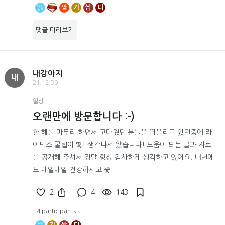
앙
기
쌉
디
댓글 미리보기
내강아지
내
21.12.30
일상
오랜만에 방문합니다 :-)
한 해를 마무리 하면서 고마웠던 분들을 떠올리고 있던중에 라
이믹스 꿀팁이 뙇! 생각나서 왔습니다! 도움이 되는 글과 자료
를 공개해 주셔서 정말 항상 감사하게 생각하고 있어요. 내년에
도 매일매일 건강하시고 좋...
2
4
143
4 participants