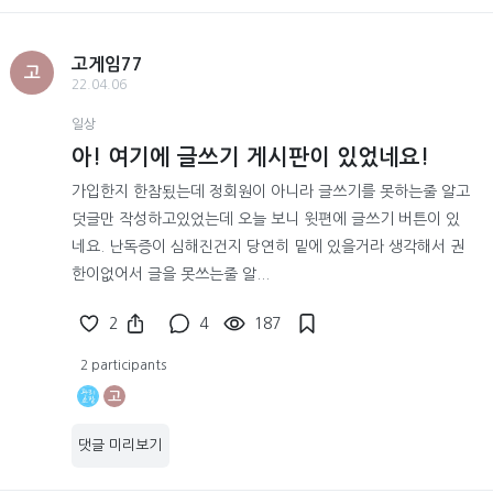
고게임77
고
22.04.06
일상
아! 여기에 글쓰기 게시판이 있었네요!
가입한지 한참됬는데 정회원이 아니라 글쓰기를 못하는줄 알고
덧글만 작성하고있었는데 오늘 보니 윗편에 글쓰기 버튼이 있
네요. 난독증이 심해진건지 당연히 밑에 있을거라 생각해서 권
한이없어서 글을 못쓰는줄 알...
2
4
187
2 participants
고
댓글 미리보기