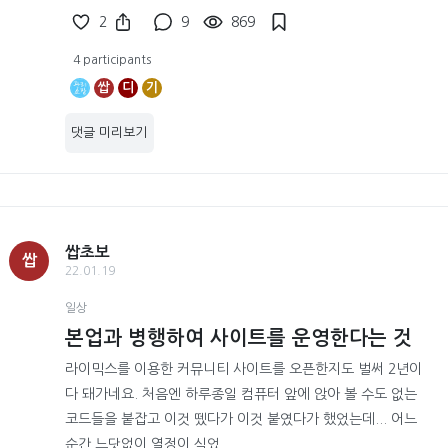
2
9
869
4 participants
쌉
디
기
댓글 미리보기
쌉초보
쌉
22.01.19
일상
본업과 병행하여 사이트를 운영한다는 것
라이믹스를 이용한 커뮤니티 사이트를 오픈한지도 벌써 2년이
다 돼가네요. 처음엔 하루종일 컴퓨터 앞에 앉아 볼 수도 없는
코드들을 붙잡고 이것 뗐다가 이것 붙였다가 했었는데... 어느
순간 느닷없이 열정이 식었...