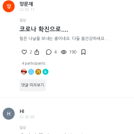
앙문재
앙
22.02.17
일상
코로나 확진으로....
힘든 나날을 보내는 중이네요. 다들 몸건강하세요....
2
4
190
4 participants
기
k
댓글 미리보기
HI
H
22.02.03
일상