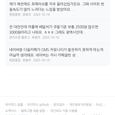
제가 예전에도 포메러브를 자주 들어갔었거든요. 그때 사이트 반
응속도가 많이 느리다는 느낌을 받았어요. ...
회원광장
로봇츠
2025-10-19
전 대전인데 어플에 배달비가 주말기준 보통 2500원 많으면
3000원이라고 나와요. ㅎㅎㅎ 그래도 광역시인데...
관리소장 블로그
로봇츠
2025-10-19
네이버랑 다음카페가 CMS 커뮤니티가 발전하지 못하게 막는게
아닐까 생각돼요. 네이버는 자사 카페글만 상...
회원광장
로봇츠
2025-10-19
라이믹스 공홈
라이믹스 github
문의접수
개인정보처리방침
FAQ
쇼케이스
텔레그램 새글 알림
야간모드 자동 사용중