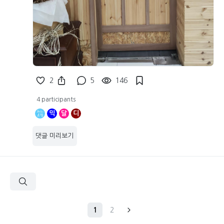
2
5
146
4 participants
믹
달
디
댓글 미리보기
1
2