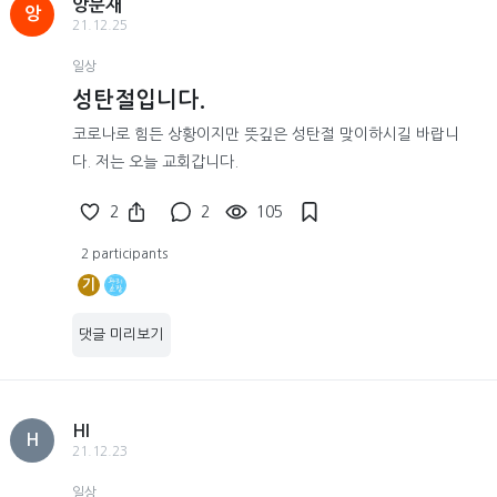
앙문재
앙
21.12.25
일상
성탄절입니다.
코로나로 힘든 상황이지만 뜻깊은 성탄절 맞이하시길 바랍니
다. 저는 오늘 교회갑니다.
2
2
105
2 participants
기
댓글 미리보기
HI
H
21.12.23
일상