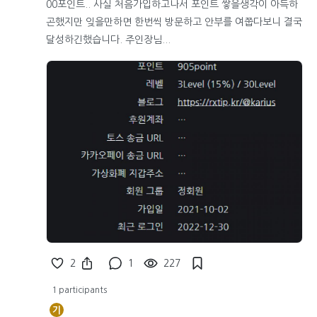
00포인트.. 사실 처음가입하고나서 포인트 쌓을생각이 아득하
곤했지만 잊을만하면 한번씩 방문하고 안부를 여쭙다보니 결국
달성하긴했습니다. 주인장님...
2
1
227
1 participants
기