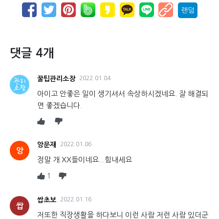
랜덤
댓글 4개
꿀팁관리소장
2022.01.04
아이고 안좋은 일이 생기셔서 속상하시겠네요. 잘 해결되
면 좋겠습니다.
앙문재
2022.01.06
앙
정말 개 XX들이네요...힘내세요
1
쌉초보
2022.01.16
쌉
저또한 직장생활을 하다보니 이런 사람 저런 사람 있더군