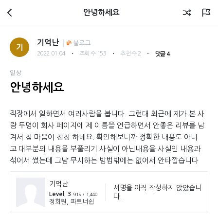
회원광장
안녕하세요
기억난
블로그
기
・
・
・
2022.01.04
조회 수 153
추천 수 2
댓글 4
일상
안녕하세요
직장에서 일하면서 여러사람을 봅니다. 그런대 최근에 제가 본 사
람 두명이 회사 페이지에 제 이름을 언급하면서 안좋은 리뷰를 남
겨서 참 마음이 찹찹 하네요. 확인해보니까 정확한 내용도 아니
고 대부분의 내용을 부풀리기 사실이 아닌내용을 사실인 내용과
섞어서 썼는데 그냥 무시하는 방법밖에는 없어서 안타깝습니다
기억난
서명을 아직 작성하지 않았습니
Level. 3
915 / 1,440
다.
정회원, 파트너쉽