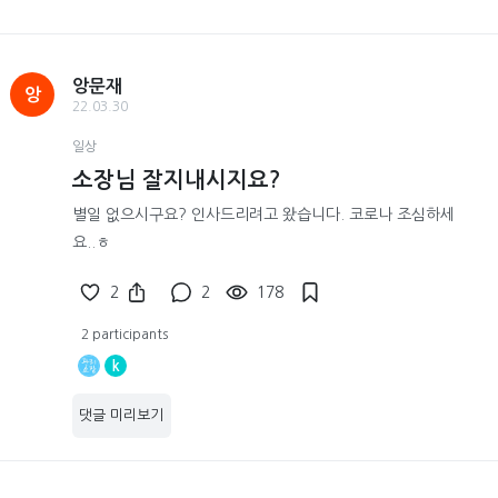
앙문재
앙
22.03.30
일상
소장님 잘지내시지요?
별일 없으시구요? 인사드리려고 왔습니다. 코로나 조심하세
요..ㅎ
2
2
178
2 participants
k
댓글 미리보기