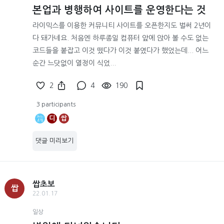
본업과 병행하여 사이트를 운영한다는 것
라이믹스를 이용한 커뮤니티 사이트를 오픈한지도 벌써 2년이
다 돼가네요. 처음엔 하루종일 컴퓨터 앞에 앉아 볼 수도 없는
코드들을 붙잡고 이것 뗐다가 이것 붙였다가 했었는데... 어느
순간 느닷없이 열정이 식었...
2
4
190
3 participants
디
쌉
댓글 미리보기
쌉초보
쌉
22.01.17
일상