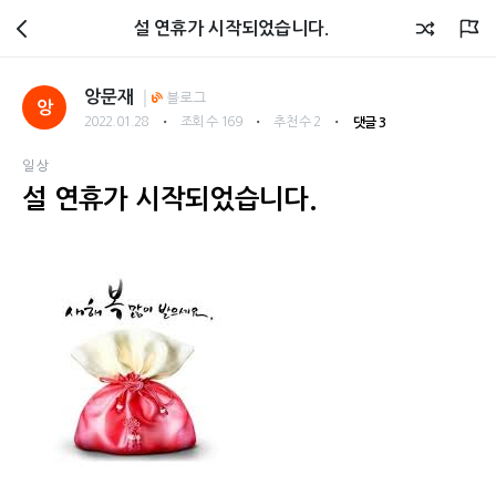
회원광장
설 연휴가 시작되었습니다.
앙문재
블로그
앙
・
・
・
2022.01.28
조회 수 169
추천 수 2
댓글 3
일상
설 연휴가 시작되었습니다.