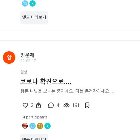
k
댓글 미리보기
앙문재
앙
22.02.17
일상
코로나 확진으로....
힘든 나날을 보내는 중이네요. 다들 몸건강하세요....
2
4
191
4 participants
기
k
댓글 미리보기