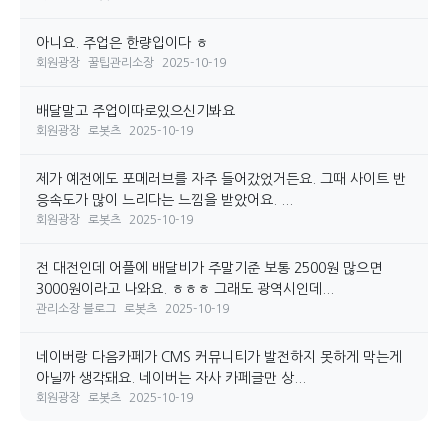
아니요. 주업은 한량입이다 ㅎ
회원광장
꿀팁관리소장
2025-10-19
배달말고 주업이따로있으신기봐요
회원광장
로봇츠
2025-10-19
제가 예전에도 포메러브를 자주 들어갔었거든요. 그때 사이트 반
응속도가 많이 느리다는 느낌을 받았어요. ...
회원광장
로봇츠
2025-10-19
전 대전인데 어플에 배달비가 주말기준 보통 2500원 많으면
3000원이라고 나와요. ㅎㅎㅎ 그래도 광역시인데...
관리소장 블로그
로봇츠
2025-10-19
네이버랑 다음카페가 CMS 커뮤니티가 발전하지 못하게 막는게
아닐까 생각돼요. 네이버는 자사 카페글만 상...
회원광장
로봇츠
2025-10-19