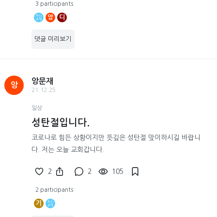
3 participants
앙
디
댓글 미리보기
앙문재
앙
21.12.25
일상
성탄절입니다.
코로나로 힘든 상황이지만 뜻깊은 성탄절 맞이하시길 바랍니
다. 저는 오늘 교회갑니다.
2
2
105
2 participants
기