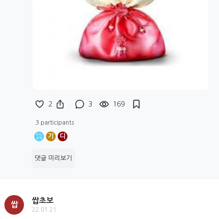
2
3
169
3 participants
기
디
댓글 미리보기
쌉초보
쌉
22.01.21