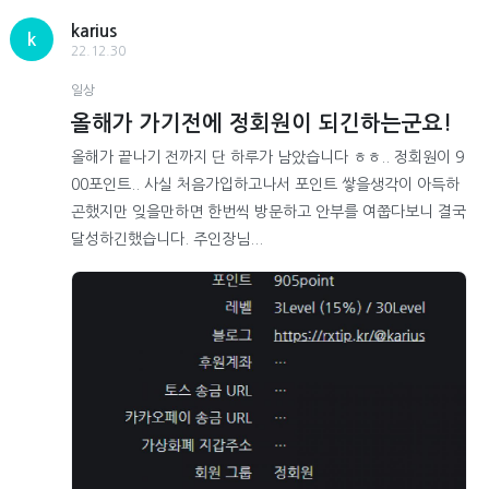
karius
k
22.12.30
일상
올해가 가기전에 정회원이 되긴하는군요!
올해가 끝나기 전까지 단 하루가 남았습니다 ㅎㅎ.. 정회원이 9
00포인트.. 사실 처음가입하고나서 포인트 쌓을생각이 아득하
곤했지만 잊을만하면 한번씩 방문하고 안부를 여쭙다보니 결국
달성하긴했습니다. 주인장님...