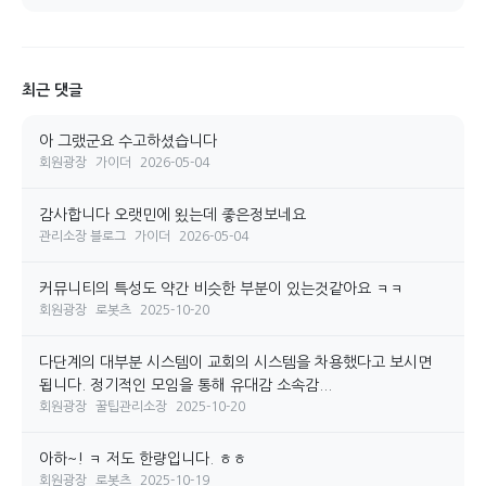
최근 댓글
아 그랬군요 수고하셨습니다
회원광장
가이더
2026-05-04
감사합니다 오랫민에 욌는데 좋은정보네요
관리소장 블로그
가이더
2026-05-04
커뮤니티의 특성도 약간 비슷한 부분이 있는것같아요 ㅋㅋ
회원광장
로봇츠
2025-10-20
다단계의 대부분 시스템이 교회의 시스템을 차용했다고 보시면
됩니다. 정기적인 모임을 통해 유대감 소속감...
회원광장
꿀팁관리소장
2025-10-20
아하~! ㅋ 저도 한량입니다. ㅎㅎ
회원광장
로봇츠
2025-10-19