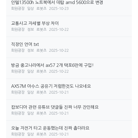
인텔13500h 노트북에서 데탑 amd 5600으로 변경
회원광장
일상
로봇츠
2025-10-23
교통사고 자세별 부상 차이
회원광장
정보
로봇츠
2025-10-22
직장인 언어.txt
회원광장
정보
로봇츠
2025-10-22
방금 중고나라에서 ax57 2개 택포6만에 구입!
회원광장
일상
로봇츠
2025-10-22
AX57M 아수스 공유기 저렴한것도 나오네요
회원광장
일상
로봇츠
2025-10-21
캄보디아 관련 유튜브 댓글들 진짜 너무 잔인해요
회원광장
일상
로봇츠
2025-10-21
오늘 자전거 타고 운동했는데 진짜 춥더라요
회원광장
일상
로봇츠
2025-10-21