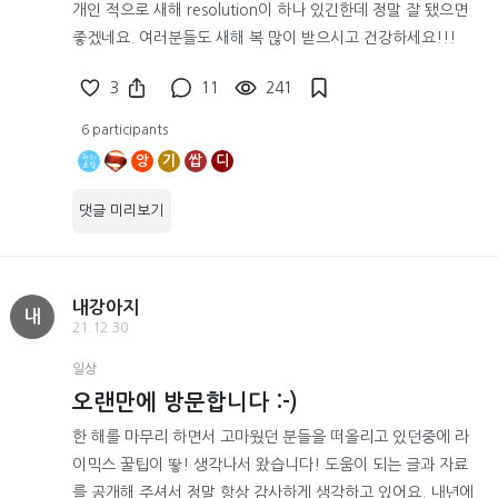
개인 적으로 새해 resolution이 하나 있긴한데 정말 잘 됐으면
좋겠네요. 여러분들도 새해 복 많이 받으시고 건강하세요!!!
3
11
241
6 participants
앙
기
쌉
디
댓글 미리보기
내강아지
내
21.12.30
일상
오랜만에 방문합니다 :-)
한 해를 마무리 하면서 고마웠던 분들을 떠올리고 있던중에 라
이믹스 꿀팁이 뙇! 생각나서 왔습니다! 도움이 되는 글과 자료
를 공개해 주셔서 정말 항상 감사하게 생각하고 있어요. 내년에