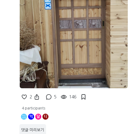
2
5
146
4 participants
믹
달
디
댓글 미리보기