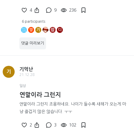
4
9
236
6 participants
앙
기
쌉
디
댓글 미리보기
기억난
기
21.12.28
일상
연말이라 그런지
연말이라 그런지 조용하네요. 나이가 들수록 새해가 오는게 마
냥 즐겁지 많은 않습니다. ㅜㅜ
2
3
102