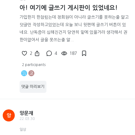
아! 여기에 글쓰기 게시판이 있었네요!
가입한지 한참됬는데 정회원이 아니라 글쓰기를 못하는줄 알고
덧글만 작성하고있었는데 오늘 보니 윗편에 글쓰기 버튼이 있
네요. 난독증이 심해진건지 당연히 밑에 있을거라 생각해서 권
한이없어서 글을 못쓰는줄 알...
2
4
187
2 participants
고
댓글 미리보기
앙문재
앙
22.03.30
일상