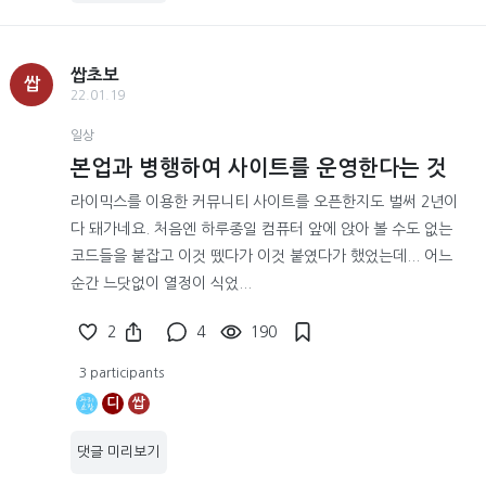
쌉초보
쌉
22.01.19
일상
본업과 병행하여 사이트를 운영한다는 것
라이믹스를 이용한 커뮤니티 사이트를 오픈한지도 벌써 2년이
다 돼가네요. 처음엔 하루종일 컴퓨터 앞에 앉아 볼 수도 없는
코드들을 붙잡고 이것 뗐다가 이것 붙였다가 했었는데... 어느
순간 느닷없이 열정이 식었...
2
4
190
3 participants
디
쌉
댓글 미리보기