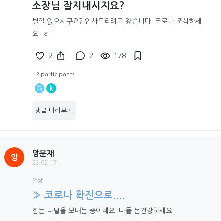
소장님 잘지내시지요?
별일 없으시구요? 인사드리려고 왔습니다. 코로나 조심하세
요..ㅎ
2
2
178
2 participants
k
댓글 미리보기
앙문재
앙
22.02.17
일상
» 코로나 확진으로....
힘든 나날을 보내는 중이네요. 다들 몸건강하세요....