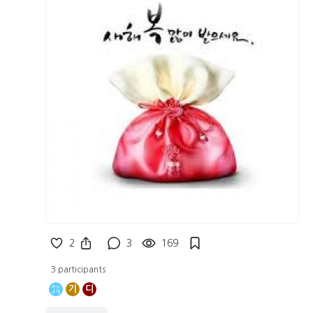
2
3
169
3 participants
기
디