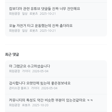
캄보디아 관련 유튜브 댓글들 진짜 너무 잔인해요
회원광장
일상
로봇츠
2025-10-21
오늘 자전거 타고 운동했는데 진짜 춥더라요
회원광장
일상
로봇츠
2025-10-21
최근 댓글
아 그랬군요 수고하셨습니다
회원광장
가이더
2026-05-04
감사합니다 오랫민에 욌는데 좋은정보네요
관리소장 블로그
가이더
2026-05-04
커뮤니티의 특성도 약간 비슷한 부분이 있는것같아요 ㅋㅋ
회원광장
로봇츠
2025-10-20