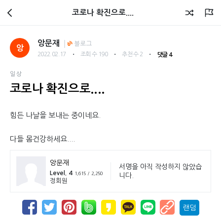
회원광장
코로나 확진으로....
앙문재
블로그
앙
・
・
・
2022.02.17
조회 수 190
추천 수 2
댓글 4
일상
코로나 확진으로....
힘든 나날을 보내는 중이네요.
다들 몸건강하세요....
앙문재
서명을 아직 작성하지 않았습
Level. 4
1,615 / 2,250
니다.
정회원
랜덤