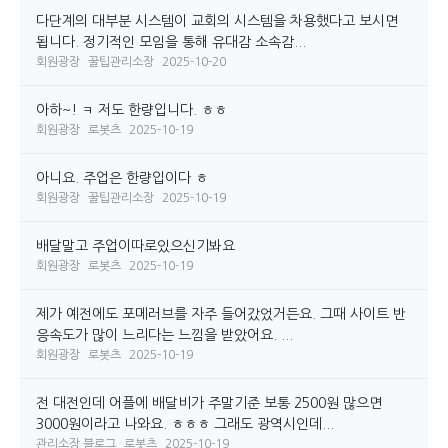
다단계의 대부분 시스템이 교회의 시스템을 차용했다고 보시면
됩니다. 정기적인 모임을 통해 유대감 소속감...
회원광장
꿀팁관리소장
2025-10-20
아하~! ㅋ 저도 한량입니다. ㅎㅎ
회원광장
로봇츠
2025-10-19
아니요. 주업은 한량입이다 ㅎ
회원광장
꿀팁관리소장
2025-10-19
배달말고 주업이따로있으신기봐요
회원광장
로봇츠
2025-10-19
제가 예전에도 포메러브를 자주 들어갔었거든요. 그때 사이트 반
응속도가 많이 느리다는 느낌을 받았어요. ...
회원광장
로봇츠
2025-10-19
전 대전인데 어플에 배달비가 주말기준 보통 2500원 많으면
3000원이라고 나와요. ㅎㅎㅎ 그래도 광역시인데...
관리소장 블로그
로봇츠
2025-10-19