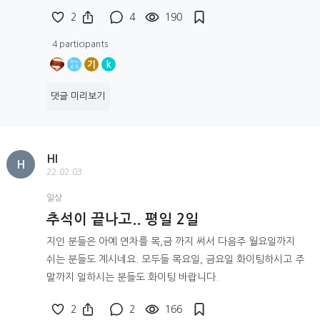
2
4
190
4 participants
기
k
댓글 미리보기
HI
H
22.02.03
일상
추석이 끝나고.. 평일 2일
지인 분들은 아예 연차를 목,금 까지 써서 다음주 월요일까지
쉬는 분들도 계시네요. 모두들 목요일, 금요일 화이팅하시고 주
말까지 일하시는 분들도 화이팅 바랍니다.
2
2
166