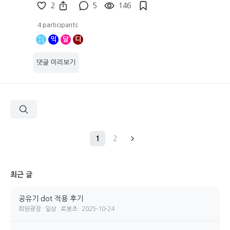
2
5
146
4 participants
믹
달
디
댓글 미리보기
1
2
최근 글
공유기 dot 적용 후기
회원광장
일상
로봇츠
2025-10-24