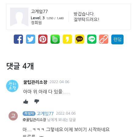
고게임77
방갑습니다.
Level. 3
1,050 / 1,440
잘부탁드려요!
정회원
랜덤
댓글 4개
꿀팁관리소장
2022.04.06
아마 위.아래 다 있을......
고게임77
2022.04.06
작성자
고
@꿀팁관리소장
님에게 보내는 답글
아....ㅋㅋㅋ 그렇네요 이제 보이기 시작하네요
또르륵...ㅜ