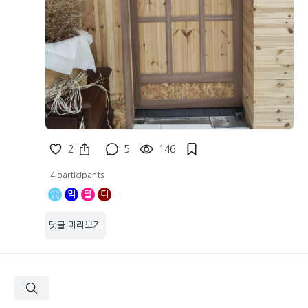
2
5
146
4 participants
믹
달
디
댓글 미리보기