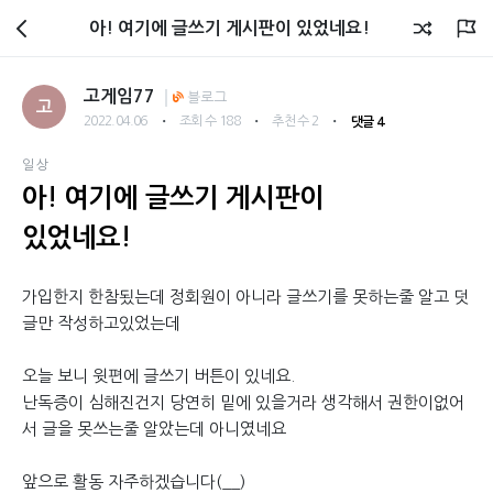
회원광장
아! 여기에 글쓰기 게시판이 있었네요!
고게임77
블로그
고
・
・
・
2022.04.06
조회 수 188
추천 수 2
댓글 4
일상
아! 여기에 글쓰기 게시판이
있었네요!
가입한지 한참됬는데 정회원이 아니라 글쓰기를 못하는줄 알고 덧
글만 작성하고있었는데
오늘 보니 윗편에 글쓰기 버튼이 있네요.
난독증이 심해진건지 당연히 밑에 있을거라 생각해서 권한이없어
서 글을 못쓰는줄 알았는데 아니였네요
앞으로 활동 자주하겠습니다(__)