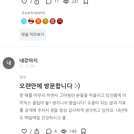
3
11
241
6 participants
앙
기
쌉
디
댓글 미리보기
내강아지
내
21.12.30
일상
오랜만에 방문합니다 :-)
한 해를 마무리 하면서 고마웠던 분들을 떠올리고 있던중에 라
이믹스 꿀팁이 뙇! 생각나서 왔습니다! 도움이 되는 글과 자료
를 공개해 주셔서 정말 항상 감사하게 생각하고 있어요. 내년에
도 매일매일 건강하시고 좋...
2
4
144