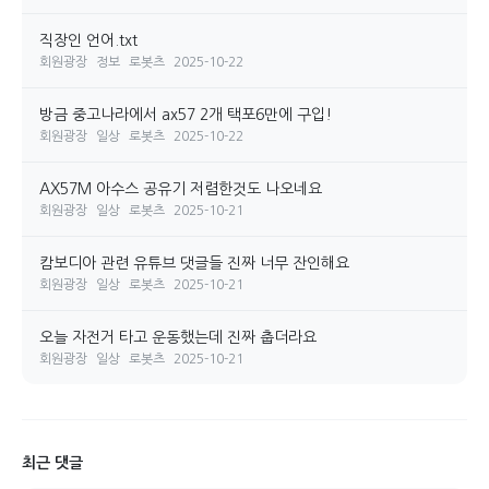
직장인 언어.txt
회원광장
정보
로봇츠
2025-10-22
방금 중고나라에서 ax57 2개 택포6만에 구입!
회원광장
일상
로봇츠
2025-10-22
AX57M 아수스 공유기 저렴한것도 나오네요
회원광장
일상
로봇츠
2025-10-21
캄보디아 관련 유튜브 댓글들 진짜 너무 잔인해요
회원광장
일상
로봇츠
2025-10-21
오늘 자전거 타고 운동했는데 진짜 춥더라요
회원광장
일상
로봇츠
2025-10-21
최근 댓글