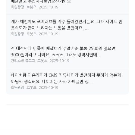
배달말고 주업이따로있으신기봐요
회원광장
로봇츠
2025-10-19
제가 예전에도 포메러브를 자주 들어갔었거든요. 그때 사이트 반
응속도가 많이 느리다는 느낌을 받았어요. ...
회원광장
로봇츠
2025-10-19
전 대전인데 어플에 배달비가 주말기준 보통 2500원 많으면
3000원이라고 나와요. ㅎㅎㅎ 그래도 광역시인데...
관리소장 블로그
로봇츠
2025-10-19
네이버랑 다음카페가 CMS 커뮤니티가 발전하지 못하게 막는게
아닐까 생각돼요. 네이버는 자사 카페글만 상...
회원광장
로봇츠
2025-10-19