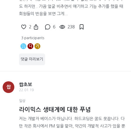
도 하지만.. 가끔 얼굴 비추면서 얘기하고 기능 추가를 했을 때
회원들의 반응을 보면 그게...
2
6
238
3 participants
디
기
댓글 미리보기
쌉초보
쌉
22.01.19
일상
라이믹스 생태계에 대한 푸념
저는 개발자 베이스가 아닙니다. 하드코딩은 꿈도 못꿉니다. 다
만 작은 회사에서 PM 일을 맡아, 약간의 개발적 사고가 있을 뿐