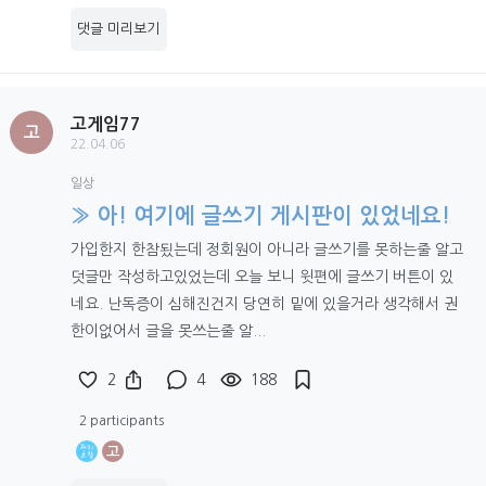
댓글 미리보기
고게임77
고
22.04.06
일상
» 아! 여기에 글쓰기 게시판이 있었네요!
가입한지 한참됬는데 정회원이 아니라 글쓰기를 못하는줄 알고
덧글만 작성하고있었는데 오늘 보니 윗편에 글쓰기 버튼이 있
네요. 난독증이 심해진건지 당연히 밑에 있을거라 생각해서 권
한이없어서 글을 못쓰는줄 알...
2
4
188
2 participants
고