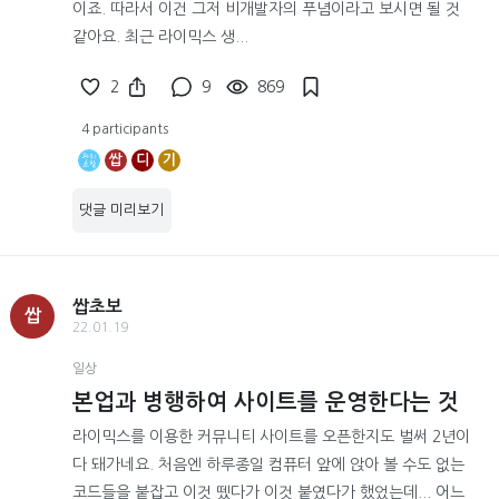
이죠. 따라서 이건 그저 비개발자의 푸념이라고 보시면 될 것
같아요. 최근 라이믹스 생...
2
9
869
4 participants
쌉
디
기
댓글 미리보기
쌉초보
쌉
22.01.19
일상
본업과 병행하여 사이트를 운영한다는 것
라이믹스를 이용한 커뮤니티 사이트를 오픈한지도 벌써 2년이
다 돼가네요. 처음엔 하루종일 컴퓨터 앞에 앉아 볼 수도 없는
코드들을 붙잡고 이것 뗐다가 이것 붙였다가 했었는데... 어느