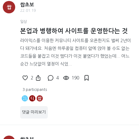
쌉초보
쌉
22.01.19
일상
본업과 병행하여 사이트를 운영한다는 것
라이믹스를 이용한 커뮤니티 사이트를 오픈한지도 벌써 2년이
다 돼가네요. 처음엔 하루종일 컴퓨터 앞에 앉아 볼 수도 없는
코드들을 붙잡고 이것 뗐다가 이것 붙였다가 했었는데... 어느
순간 느닷없이 열정이 식었...
2
4
190
3 participants
디
쌉
댓글 미리보기