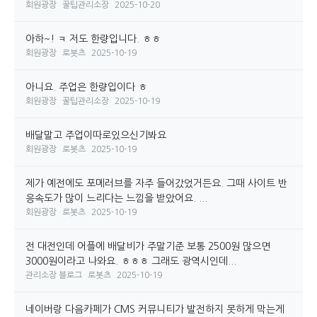
회원광장
꿀팁관리소장
2025-10-20
아하~! ㅋ 저도 한량입니다. ㅎㅎ
회원광장
로봇츠
2025-10-19
아니요. 주업은 한량입이다 ㅎ
회원광장
꿀팁관리소장
2025-10-19
배달말고 주업이따로있으신기봐요
회원광장
로봇츠
2025-10-19
제가 예전에도 포메러브를 자주 들어갔었거든요. 그때 사이트 반
응속도가 많이 느리다는 느낌을 받았어요. ...
회원광장
로봇츠
2025-10-19
전 대전인데 어플에 배달비가 주말기준 보통 2500원 많으면
3000원이라고 나와요. ㅎㅎㅎ 그래도 광역시인데...
관리소장 블로그
로봇츠
2025-10-19
네이버랑 다음카페가 CMS 커뮤니티가 발전하지 못하게 막는게