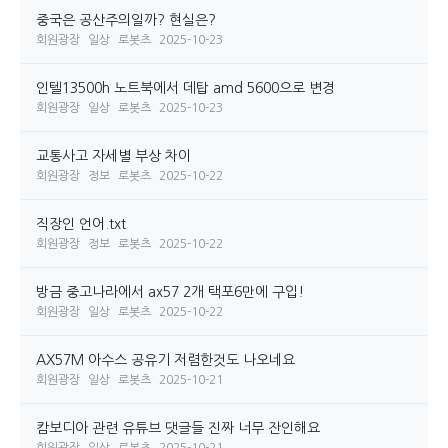
중국은 공산주의일까? 현실은?
회원광장
일상
로봇츠
2025-10-23
인텔13500h 노트북에서 데탑 amd 5600으로 변경
회원광장
일상
로봇츠
2025-10-23
교통사고 자세별 부상 차이
회원광장
정보
로봇츠
2025-10-22
직장인 언어.txt
회원광장
정보
로봇츠
2025-10-22
방금 중고나라에서 ax57 2개 택포6만에 구입!
회원광장
일상
로봇츠
2025-10-22
AX57M 아수스 공유기 저렴한것도 나오네요
회원광장
일상
로봇츠
2025-10-21
캄보디아 관련 유튜브 댓글들 진짜 너무 잔인해요