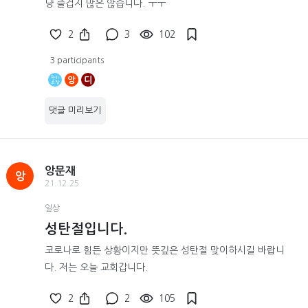
냥 즐겁지 많은 않습니다. ㅜㅜ
2
3
102
3 participants
앙
디
댓글 미리보기
앙문재
앙
21.12.25
일상
성탄절입니다.
코로나로 힘든 상황이지만 뜻깊은 성탄절 맞이하시길 바랍니
다. 저는 오늘 교회갑니다.
2
2
105