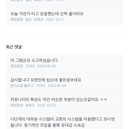
회원광장
일상
로봇츠
2025-10-21
오늘 자전거 타고 운동했는데 진짜 춥더라요
회원광장
일상
로봇츠
2025-10-21
최근 댓글
아 그랬군요 수고하셨습니다
회원광장
가이더
2026-05-04
감사합니다 오랫민에 욌는데 좋은정보네요
관리소장 블로그
가이더
2026-05-04
커뮤니티의 특성도 약간 비슷한 부분이 있는것같아요 ㅋㅋ
회원광장
로봇츠
2025-10-20
다단계의 대부분 시스템이 교회의 시스템을 차용했다고 보시면
됩니다. 정기적인 모임을 통해 유대감 소속감...