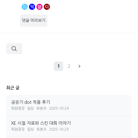
믹
달
디
댓글 미리보기
1
2
최근 글
공유기 dot 적용 후기
회원광장
일상
로봇츠
2025-10-24
XE 시절 자료와 스킨 대회 이야기
회원광장
일상
로봇츠
2025-10-23