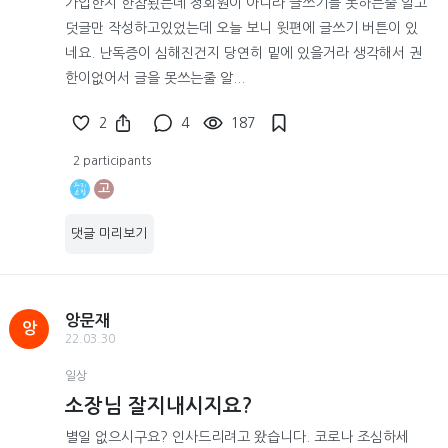
가입한지 한참됬는데 정회원이 아니라 글쓰기를 못하는줄 알고
덧글만 작성하고있었는데 오늘 보니 윗편에 글쓰기 버튼이 있
네요. 난독증이 심해진건지 당연히 밑에 있을거라 생각해서 권
한이없어서 글을 못쓰는줄 알...
2
4
187
2 participants
고
댓글 미리보기
앙문재
앙
22.03.30
일상
소장님 잘지내시지요?
별일 없으시구요? 인사드리려고 왔습니다. 코로나 조심하세