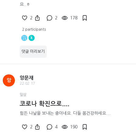
요..ㅎ
2
2
178
2 participants
k
댓글 미리보기
앙문재
앙
22.02.17
일상
코로나 확진으로....
힘든 나날을 보내는 중이네요. 다들 몸건강하세요....
2
4
190