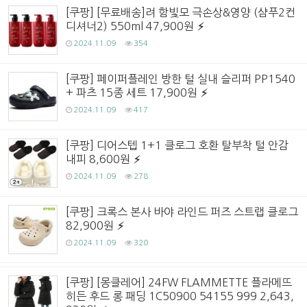
[쿠팡] [무료배송]려 함빛모 극손상&영양 (샴푸2컨
디셔너2) 550ml 47,900원
2024.11.09
354
[쿠팡] 페이퍼플레인 방한 털 실내 슬리퍼 PP1540
+ 파츠 15종 세트 17,900원
2024.11.09
417
[쿠팡] 디어스텝 1+1 클로그 호환 탈부착 털 안감
내피 8,600원
2024.11.09
278
[쿠팡] 크록스 본사 바야 라인드 퍼즈 스트랩 클로그
82,900원
2024.11.09
320
[쿠팡] [몽클레어] 24FW FLAMMETTE 플라메뜨
히든 후드 롱 패딩 1C50900 54155 999 2,643,