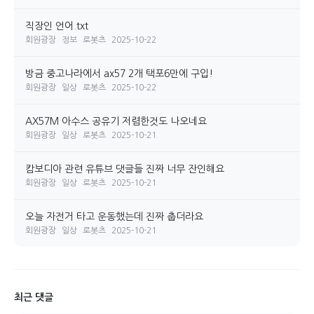
직장인 언어.txt
회원광장
정보
로봇츠
2025-10-22
방금 중고나라에서 ax57 2개 택포6만에 구입!
회원광장
일상
로봇츠
2025-10-22
AX57M 아수스 공유기 저렴한것도 나오네요
회원광장
일상
로봇츠
2025-10-21
캄보디아 관련 유튜브 댓글들 진짜 너무 잔인해요
회원광장
일상
로봇츠
2025-10-21
오늘 자전거 타고 운동했는데 진짜 춥더라요
회원광장
일상
로봇츠
2025-10-21
최근 댓글