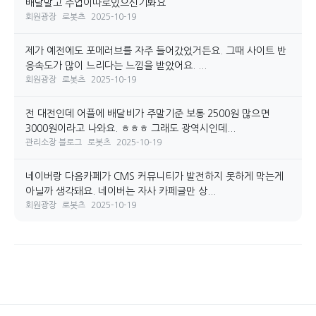
배달말고 주업이따로있으신기봐요
회원광장
로봇츠
2025-10-19
제가 예전에도 포메러브를 자주 들어갔었거든요. 그때 사이트 반
응속도가 많이 느리다는 느낌을 받았어요. ...
회원광장
로봇츠
2025-10-19
전 대전인데 어플에 배달비가 주말기준 보통 2500원 많으면
3000원이라고 나와요. ㅎㅎㅎ 그래도 광역시인데...
관리소장 블로그
로봇츠
2025-10-19
네이버랑 다음카페가 CMS 커뮤니티가 발전하지 못하게 막는게
아닐까 생각돼요. 네이버는 자사 카페글만 상...
회원광장
로봇츠
2025-10-19