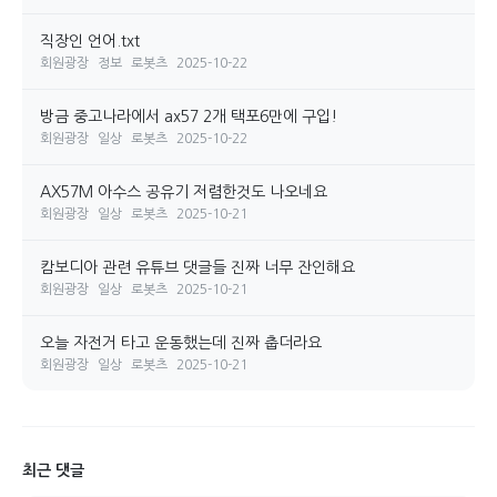
직장인 언어.txt
회원광장
정보
로봇츠
2025-10-22
방금 중고나라에서 ax57 2개 택포6만에 구입!
회원광장
일상
로봇츠
2025-10-22
AX57M 아수스 공유기 저렴한것도 나오네요
회원광장
일상
로봇츠
2025-10-21
캄보디아 관련 유튜브 댓글들 진짜 너무 잔인해요
회원광장
일상
로봇츠
2025-10-21
오늘 자전거 타고 운동했는데 진짜 춥더라요
회원광장
일상
로봇츠
2025-10-21
최근 댓글