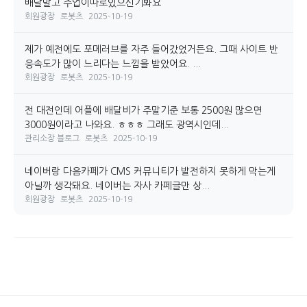
배달말고 주업이따로있으신기봐요
회원광장
로봇츠
2025-10-19
제가 예전에도 포메러브를 자주 들어갔었거든요. 그때 사이트 반
응속도가 많이 느리다는 느낌을 받았어요. ...
회원광장
로봇츠
2025-10-19
전 대전인데 어플에 배달비가 주말기준 보통 2500원 많으면
3000원이라고 나와요. ㅎㅎㅎ 그래도 광역시인데...
관리소장 블로그
로봇츠
2025-10-19
네이버랑 다음카페가 CMS 커뮤니티가 발전하지 못하게 막는게
아닐까 생각돼요. 네이버는 자사 카페글만 상...
회원광장
로봇츠
2025-10-19