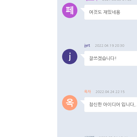
페
여것도 재밌네용
댓글주소복사
댓글
jyrt
2022.04.19 20:30
j
잘쓰겠습니다!
댓글주소복사
댓글
옥자
2022.04.24 22:15
옥
참신한 아이디어 입니다,
댓글주소복사
댓글