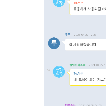
To.ㅇㅇ
유용하게 사용되길 바
댓글주소복사
댓글
투투
2021.04.27 12:25
투
잘 사용하겠습니다.
댓글주소복사
수정
삭제
꿀팁관리소장
2021.04.27 1
To.투투
네. 도움이 되는 자료
댓글주소복사
댓글
페르조나
2021.06.05 04:03