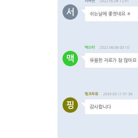
서버맨
2022.05.04 12:41
서
쉬는날에 좋겟네요 ㅎ
댓글주소복사
댓글
맥스터
2022.06.06 03:10
맥
유용한 자료가 참 많아요 
댓글주소복사
댓글
핑크두유
2024.03.11 01:38
핑
감사합니다
댓글주소복사
댓글