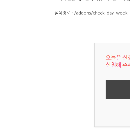
설치경로 : /addons/check_day_week