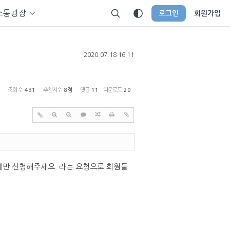
소통광장
로그인
회원가입
2020.07.18 16:11
조회 수
431
추천지수
8점
댓글
11
다운로드
20
에만 신청해주세요. 라는 요청으로 회원들