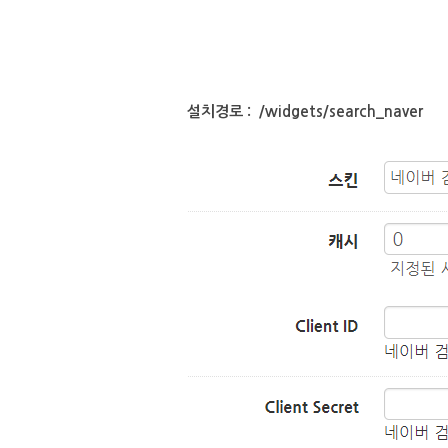
설치경로 : /widgets/search_naver