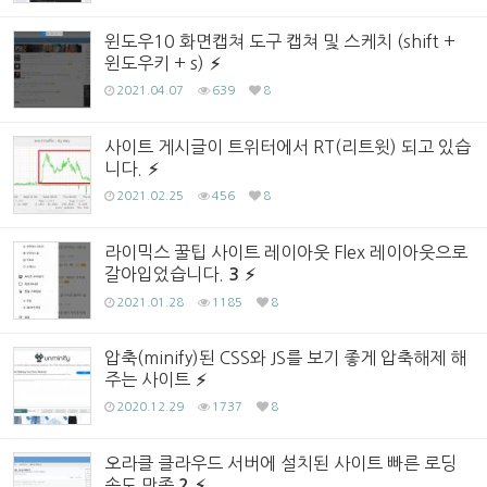
윈도우10 화면캡쳐 도구 캡쳐 및 스케치 (shift +
윈도우키 + s)
2021.04.07
639
8
사이트 게시글이 트위터에서 RT(리트윗) 되고 있습
니다.
2021.02.25
456
8
라이믹스 꿀팁 사이트 레이아웃 Flex 레이아웃으로
갈아입었습니다.
3
2021.01.28
1185
8
압축(minify)된 CSS와 JS를 보기 좋게 압축해제 해
주는 사이트
2020.12.29
1737
8
오라클 클라우드 서버에 설치된 사이트 빠른 로딩
속도 만족
2