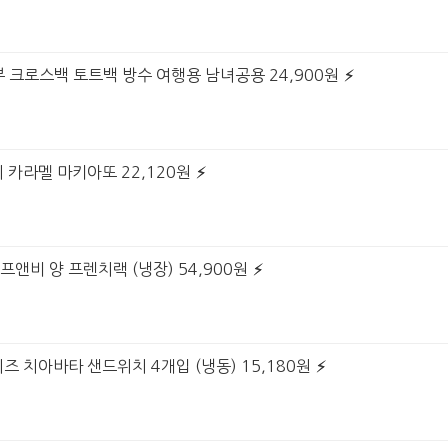
보부 크로스백 토트백 방수 여행용 남녀공용 24,900원
 카라멜 마키아또 22,120원
프앤비 양 프렌치랙 (냉장) 54,900원
즈 치아바타 샌드위치 4개입 (냉동) 15,180원