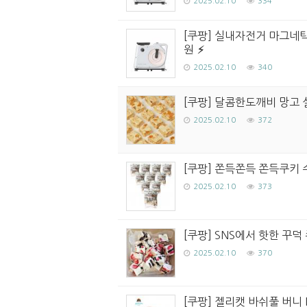
2025.02.10
334
[쿠팡] 실내자전거 마그네틱 
원
2025.02.10
340
[쿠팡] 달콤한도깨비 망고 설
2025.02.10
372
[쿠팡] 쫀득쫀득 쫀득쿠키 수
2025.02.10
373
[쿠팡] SNS에서 핫한 꾸덕 
2025.02.10
370
[쿠팡] 젤리캣 바쉬풀 버니 