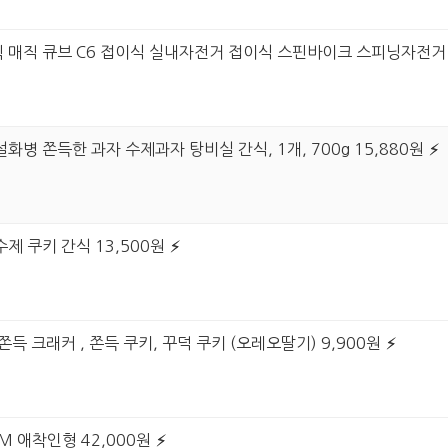
매직 큐브 C6 접이식 실내자전거 접이식 스핀바이크 스피닝자전거 DOUC
화병 쫀득한 과자 수제과자 탕비실 간식, 1개, 700g 15,880원
제 쿠키 간식 13,500원
쫀득 크래커 , 쫀득 쿠키, 꾸덕 쿠키 (오레오딸기) 9,900원
M 애착인형 42,000원