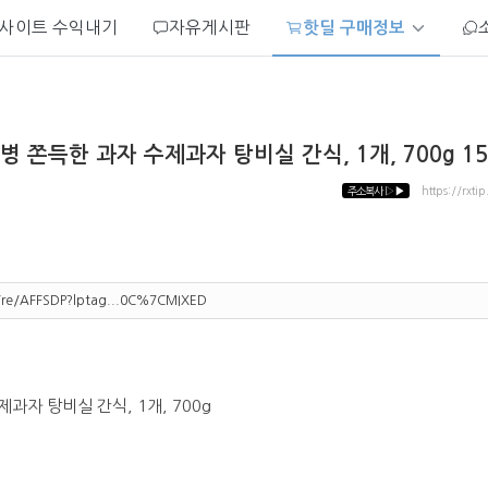
사이트 수익내기
자유게시판
핫딜 구매정보
 쫀득한 과자 수제과자 탕비실 간식, 1개, 700g 15
주소복사
▷▶
https://rxti
m/re/AFFSDP?lptag...0C%7CMIXED
자 탕비실 간식, 1개, 700g