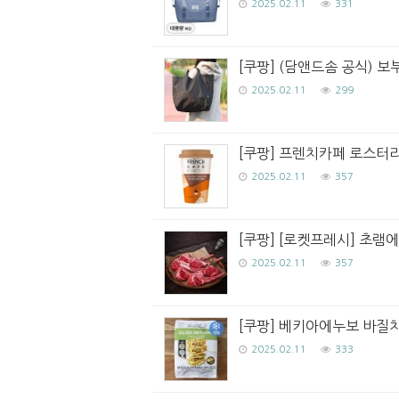
2025.02.11
331
[쿠팡] (담앤드솜 공식) 
2025.02.11
299
[쿠팡] 프렌치카페 로스터리
2025.02.11
357
[쿠팡] [로켓프레시] 초램에
2025.02.11
357
[쿠팡] 베키아에누보 바질치
2025.02.11
333