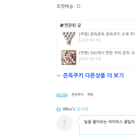
로켓배송 : O
연관된 글
[쿠팡] 쫀득쫀득 쫀득쿠키 수제 쿠키
[2025-02-10]
[쿠팡] SNS에서 핫한 꾸덕 쫀득 크
[2025-02-10]
☞ 쫀득쿠키 다른상품 더 보기
쫀득쿠키
,
쿠팡
TAG •
Who's
딜사랑
?
딜을 물어오는 라이믹스 꿀팁의