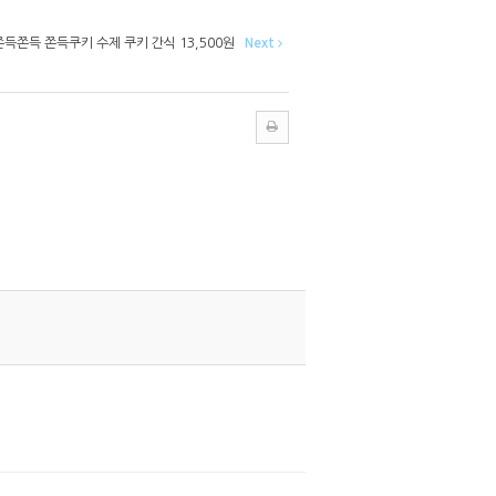
 쫀득쫀득 쫀득쿠키 수제 쿠키 간식 13,500원
Next