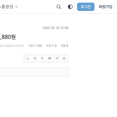
소통광장
로그인
회원가입
2025.02.10 12:36
,880원
p.kr/hotdeal/206185
조회 수
372
추천 수
0
댓글
0