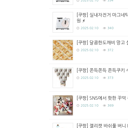
2025.02.10
334
[쿠팡] 실내자전거 마그네틱 
원
2025.02.10
340
[쿠팡] 달콤한도깨비 망고 설
2025.02.10
372
[쿠팡] 쫀득쫀득 쫀득쿠키 수
2025.02.10
373
[쿠팡] SNS에서 핫한 꾸덕 
2025.02.10
369
[쿠팡] 젤리캣 바쉬풀 버니 