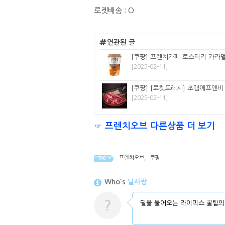
로켓배송 : O
연관된 글
[쿠팡] 프렌치카페 로스터리 카라멜
[2025-02-11]
[쿠팡] [로켓프레시] 초램에프앤비 
[2025-02-11]
☞ 프렌치오브 다른상품 더 보기
프렌치오브
,
쿠팡
TAG •
Who's
딜사랑
?
딜을 물어오는 라이믹스 꿀팁의