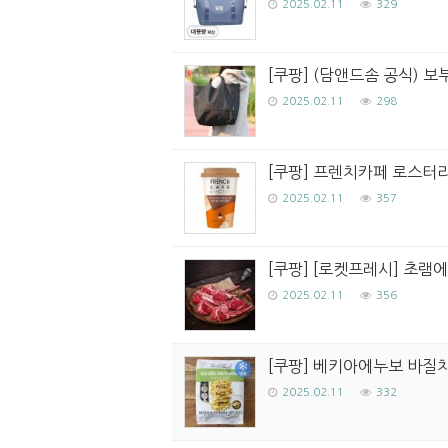
2025.02.11
329
[쿠팡] (담앤드솜 공식) 
2025.02.11
298
[쿠팡] 프렌치카페 로스터리
2025.02.11
357
[쿠팡] [로켓프레시] 초램에
2025.02.11
356
[쿠팡] 베키아에누보 바질치
2025.02.11
332