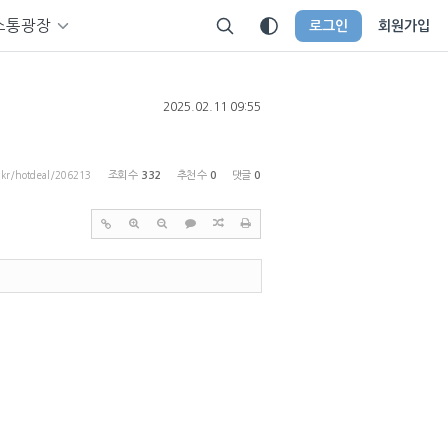
소통광장
로그인
회원가입
2025.02.11 09:55
p.kr/hotdeal/206213
조회 수
332
추천 수
0
댓글
0