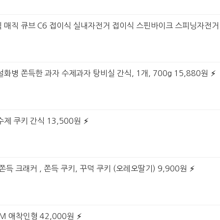
매직 큐브 C6 접이식 실내자전거 접이식 스핀바이크 스피닝자전거 DOUC
화병 쫀득한 과자 수제과자 탕비실 간식, 1개, 700g 15,880원
제 쿠키 간식 13,500원
쫀득 크래커 , 쫀득 쿠키, 꾸덕 쿠키 (오레오딸기) 9,900원
M 애착인형 42,000원