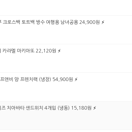
보부 크로스백 토트백 방수 여행용 남녀공용 24,900원
 카라멜 마키아또 22,120원
프앤비 양 프렌치랙 (냉장) 54,900원
즈 치아바타 샌드위치 4개입 (냉동) 15,180원