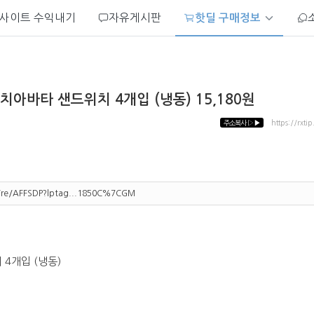
사이트 수익내기
자유게시판
핫딜 구매정보
치아바타 샌드위치 4개입 (냉동) 15,180원
주소복사
▷▶
https://rxti
m/re/AFFSDP?lptag...1850C%7CGM
4개입 (냉동)