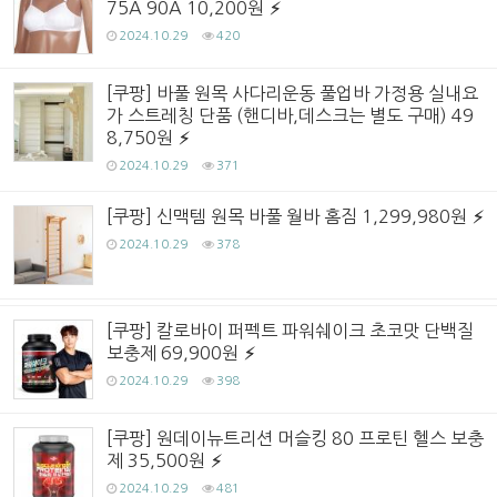
75A 90A 10,200원
2024.10.29
420
[쿠팡] 바풀 원목 사다리운동 풀업바 가정용 실내요
가 스트레칭 단품 (핸디바,데스크는 별도 구매) 49
8,750원
2024.10.29
371
[쿠팡] 신맥템 원목 바풀 월바 홈짐 1,299,980원
2024.10.29
378
[쿠팡] 칼로바이 퍼펙트 파워쉐이크 초코맛 단백질
보충제 69,900원
2024.10.29
398
[쿠팡] 원데이뉴트리션 머슬킹 80 프로틴 헬스 보충
제 35,500원
2024.10.29
481