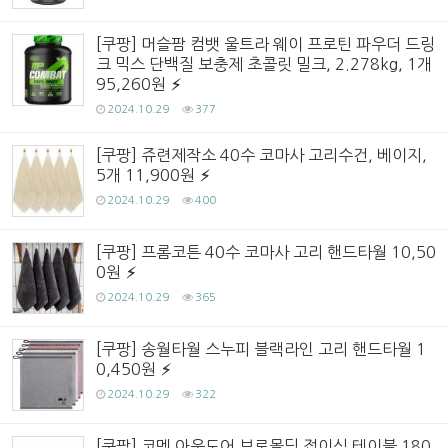
[쿠팡] 머슬팜 컴뱃 울트라 웨이 프로틴 파우더 드링
크 믹스 단백질 보충제 초콜릿 밀크, 2.278kg, 1개
95,260원
2024.10.29
377
[쿠팡] 쥬련제작소 40수 코마사 고리수건, 베이지,
5개 11,900원
2024.10.29
400
[쿠팡] 프롬코튼 40수 코마사 고리 핸드타월 10,50
0원
2024.10.29
365
[쿠팡] 송월타월 스누피 블랙라인 고리 핸드타월 1
0,450원
2024.10.29
322
[쿠팡] 코멧 아웃도어 브로몰딩 접이식 테이블 180