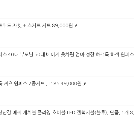
위드 자켓 + 스커트 세트 89,000원
피스 40대 부모님 50대 베이지 옷차림 엄마 정장 하객룩 하객 원피스 
 셔츠 원피스 2종세트 JT185 49,000원
난감 매직 캐치볼 플라잉 호버볼 LED 갤럭시볼(블루), 단품, 1개 8