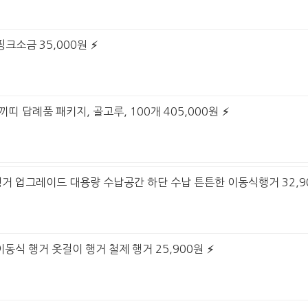
핑크소금 35,000원
띠 답례품 패키지, 골고루, 100개 405,000원
행거 업그레이드 대용량 수납공간 하단 수납 튼튼한 이동식행거 32,9
이동식 행거 옷걸이 행거 철제 행거 25,900원