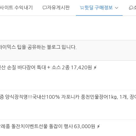
사이트 수익내기
자유게시판
핫딜 구매정보
라이믹스 팁을 공유하는 블로그 입니다.
연산 손질 바다장어 특대 + 소스 2종 17,420원
증 양식장직영!!국내산100% 자포니카 풍천민물장어1kg, 1개, 장어1
답례품 돌잔치이벤트선물 돌잡이 행사 63,000원