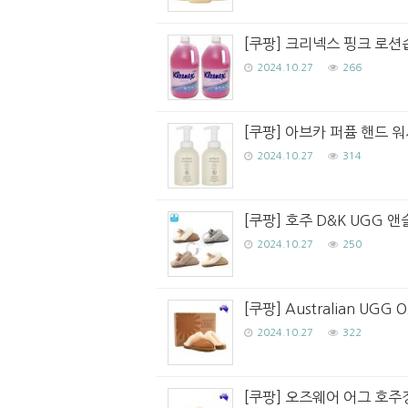
[쿠팡] 크리넥스 핑크 로션
2024.10.27
266
[쿠팡] 아브카 퍼퓸 핸드 워
2024.10.27
314
[쿠팡] 호주 D&K UGG 앤
2024.10.27
250
[쿠팡] Australian U
2024.10.27
322
[쿠팡] 오즈웨어 어그 호주정