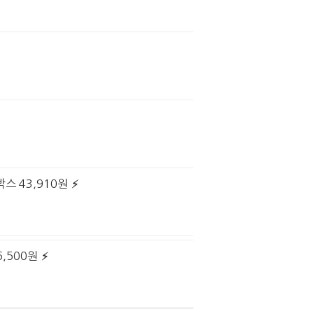
스 43,910원
,500원