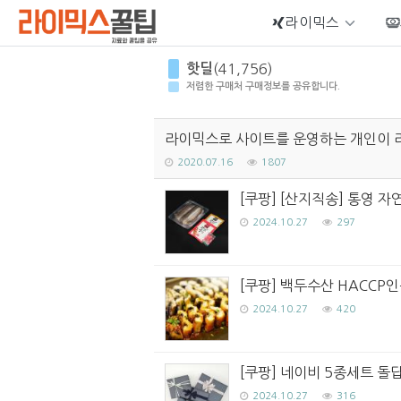
라이믹스
Sketchbook5, 스케치북5
핫딜
(41,756)
저렴한 구매처 구매정보를 공유합니다.
라이믹스로 사이트를 운영하는 개인이 
Sketchbook5, 스케치북5
2020.07.16
1807
[쿠팡] [산지직송] 통영 자
2024.10.27
297
[쿠팡] 백두수산 HACCP인
2024.10.27
420
[쿠팡] 네이비 5종세트 돌
2024.10.27
316