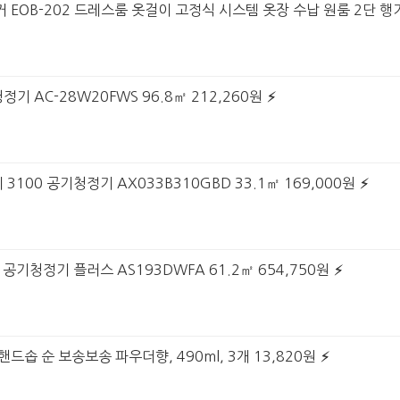
 EOB-202 드레스룸 옷걸이 고정식 시스템 옷장 수납 원룸 2단 행거
정기 AC-28W20FWS 96.8㎡ 212,260원
3100 공기청정기 AX033B310GBD 33.1㎡ 169,000원
 공기청정기 플러스 AS193DWFA 61.2㎡ 654,750원
핸드솝 순 보송보송 파우더향, 490ml, 3개 13,820원