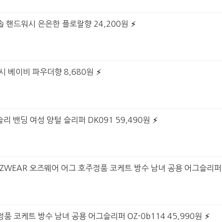
솝 핸드워시 은은한 플로랄향 24,200원
시 베이비 파우더향 8,680원
슬리 밴딩 여성 양털 슬리퍼 DK091 59,490원
GG OZWEAR 오즈웨어 어그 호주정품 코케트 방수 남녀 공용 어그슬리퍼 O
품 코케트 방수 남녀 공용 어그슬리퍼 OZ-0b114 45,990원