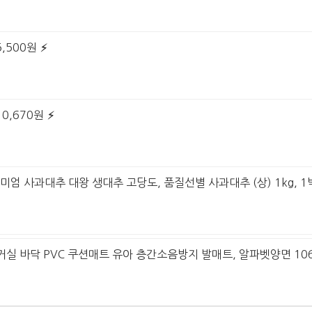
,500원
0,670원
미엄 사과대추 대왕 생대추 고당도, 품질선별 사과대추 (상) 1kg, 1박
 거실 바닥 PVC 쿠션매트 유아 층간소음방지 발매트, 알파벳양면 106