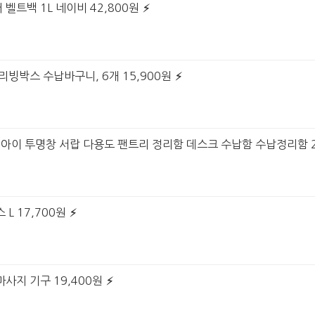
벨트백 1L 네이비 42,800원
리빙박스 수납바구니, 6개 15,900원
루시아이 투명창 서랍 다용도 팬트리 정리함 데스크 수납함 수납정리함 2
L 17,700원
사지 기구 19,400원