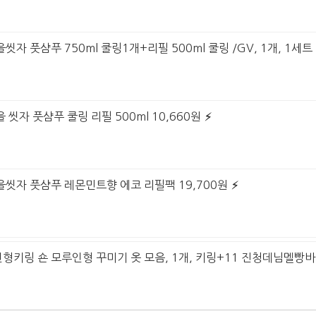
자 풋샴푸 750ml 쿨링1개+리필 500ml 쿨링 /GV, 1개, 1세트 
 씻자 풋샴푸 쿨링 리필 500ml 10,660원
을씻자 풋샴푸 레몬민트향 에코 리필팩 19,700원
인형키링 숀 모루인형 꾸미기 옷 모음, 1개, 키링+11 진청데님멜빵바지