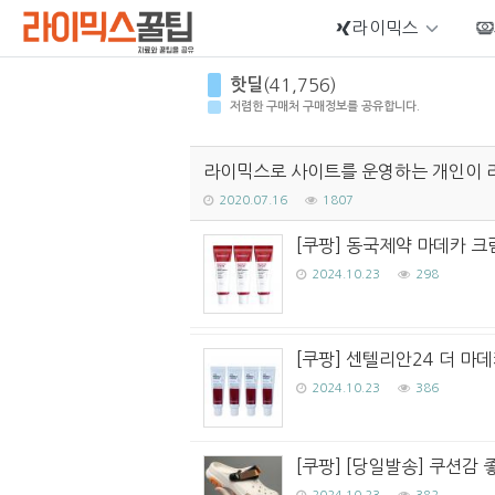
라이믹스
Sketchbook5, 스케치북5
핫딜
(41,756)
저렴한 구매처 구매정보를 공유합니다.
라이믹스로 사이트를 운영하는 개인이 
Sketchbook5, 스케치북5
2020.07.16
1807
[쿠팡] 동국제약 마데카 크림 
2024.10.23
298
[쿠팡] 센텔리안24 더 마데카
2024.10.23
386
[쿠팡] [당일발송] 쿠션감 