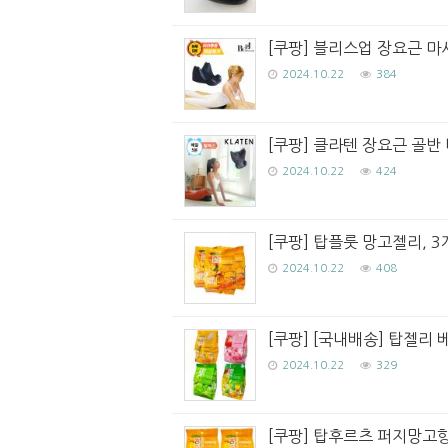
[쿠팡] 블리스업 장요근 마
2024.10.22
384
[쿠팡] 클라텐 장요근 골반 
2024.10.22
424
[쿠팡] 탑플룻 망고젤리, 3개,
2024.10.22
408
[쿠팡] [국내배송] 탑젤리 
2024.10.22
329
[쿠팡] 탑후르츠 퍼지망고향