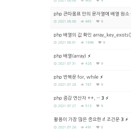
2021.08.08
603
9
php 큰따옴표 안의 문자열에 배열 원소
2021.08.08
645
9
php 배열의 값 확인 array_key_exists(), 
2021.08.01
1896
9
php 배열(array)
2021.07.31
428
9
php 반복문 for, while
2021.07.28
767
9
php 증감 연산자 ++, --
3
2021.07.27
513
9
활용이 가장 많은 중요한 if 조건문
3
2021.07.26
491
8