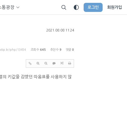
소통광장
로그인
회원가입
2021.08.08 11:24
rxtip.kr/php/13454
조회 수
645
추천 수
9
댓글
0
열의 키값을 감쌌던 따옴표를 사용하지 않