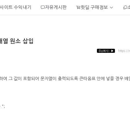
사이트 수익내기
자유게시판
핫딜 구매정보
배열 원소 삽입
주소복사
▷▶
https://
하여 그 값이 포함되어 문자열이 출력되도록 큰따옴표 안에 넣을 경우 배
.";