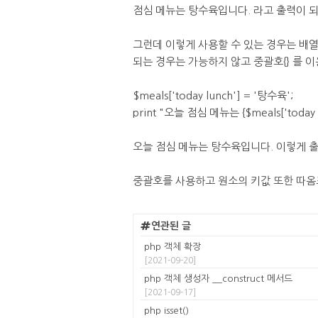
점심 메뉴는 탕수육입니다. 라고 출력이 되
그런데 이렇게 사용할 수 있는 경우는 배
되는 경우는 가능하지 않고 중괄호{} 를 
$meals['today lunch'] = '탕수육';
print "오늘 점심 메뉴는 {$meals['today 
오늘 점심 메뉴는 탕수육입니다. 이렇게 출
중괄호를 사용하고 원소의 키값 또한 따옴
연관된 글
php 객체 확장
[2021-09-20]
php 객체 생성자 __construct 메서드
[2021-09-17]
php isset()