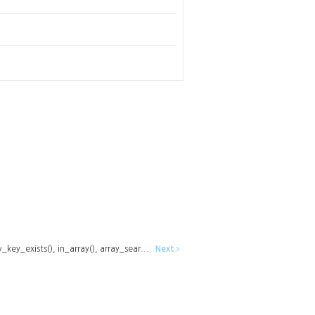
y_exists(), in_array(), array_sear...
Next