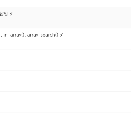
 삽입
in_array(), array_search()