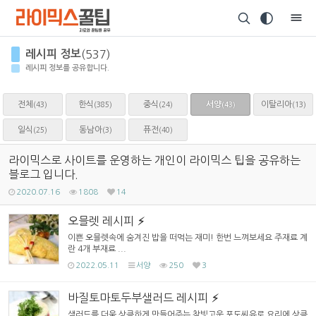
Sketchbook5, 스케치북5
레시피 정보
(537)
레시피 정보를 공유합니다.
전체
한식
중식
서양
이탈리아
(43)
(385)
(24)
(13)
(43)
Sketchbook5, 스케치북5
일식
동남아
퓨전
(25)
(3)
(40)
라이믹스로 사이트를 운영하는 개인이 라이믹스 팁을 공유하는
블로그 입니다.
2020.07.16
1808
14
오믈렛 레시피
이쁜 오믈렛속에 숨겨진 밥을 떠먹는 재미! 한번 느껴보세요 주재료 계
란 4개 부재료 ...
2022.05.11
서양
250
3
바질토마토두부샐러드 레시피
샐러드를 더욱 상큼하게 만들어주는 참빛고운 포도씨유로 요리에 상큼