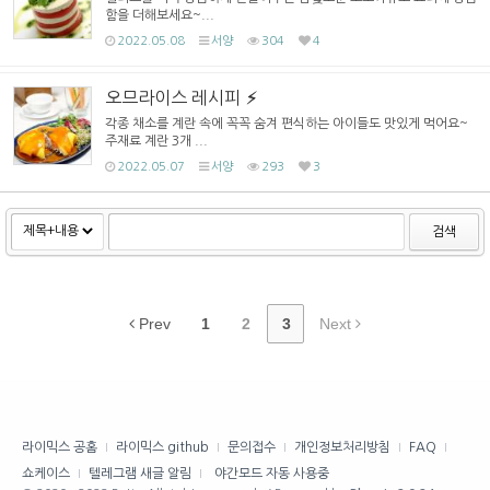
함을 더해보세요~...
2022.05.08
서양
304
4
오므라이스 레시피
각종 채소를 계란 속에 꼭꼭 숨겨 편식하는 아이들도 맛있게 먹어요~
주재료 계란 3개 ...
2022.05.07
서양
293
3
검색
Prev
1
2
3
Next
라이믹스 공홈
라이믹스 github
문의접수
개인정보처리방침
FAQ
쇼케이스
텔레그램 새글 알림
야간모드 자동 사용중