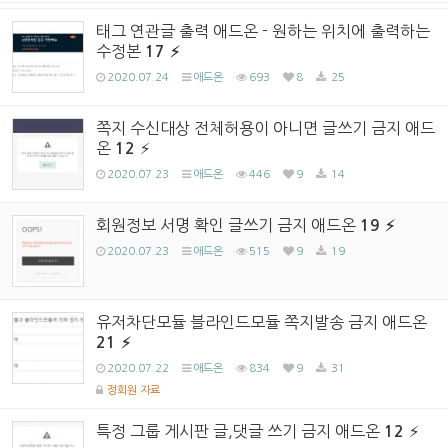
태그 연관글 출력 애드온 - 원하는 위치에 출력하는
수정본
17
2020.07.24
애드온
693
8
25
쪽지 수신대상 전체허용이 아니면 글쓰기 금지 애드
온
12
2020.07.23
애드온
446
9
14
회원정보 서명 확인 글쓰기 금지 애드온
19
2020.07.23
애드온
515
9
19
유저차단모듈 블라인드모듈 쪽지발송 금지 애드온
21
2020.07.22
애드온
834
9
31
정회원 자료
특정 그룹 게시판 글,댓글 쓰기 금지 애드온
12