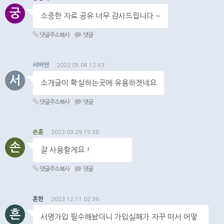
궁
소중한 자료 공유 너무 감사드립니다 ~
댓글주소복사
댓글
서버맨
2022.05.04 12:43
서
소개글이 확실하는곳에 유용하겟네요
댓글주소복사
댓글
손훈
2023.03.29 15:38
손
잘 사용할게요 !
댓글주소복사
댓글
흔한
2023.12.11 02:36
흔
서명가입 필수해놨더니 가입실패가 자꾸 떠서 어떻