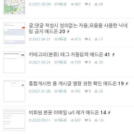
2021.05.09
애드온
967
8
45
글,댓글 작성시 성의없는 자음,모음을 사용한 닉네
임 금지 애드온
20
2021.04.27
애드온
613
8
17
카테고리(분류) 태그 자동입력 애드온
41
2021.04.24
애드온
730
9
33
통합게시판 용 게시글 열람 권한 확인 애드온
19
2021.01.08
애드온
761
9
24
비회원 본문 이메일 url 제거 애드온
14
2020.09.11
애드온
587
9
19