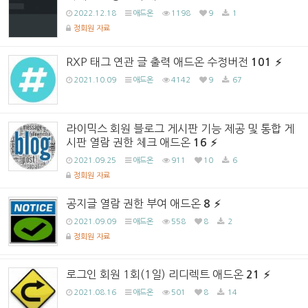
2022.12.18
애드온
1198
9
1
정회원 자료
RXP 태그 연관 글 출력 애드온 수정버전
101
2021.10.09
애드온
4142
9
67
라이믹스 회원 블로그 게시판 기능 제공 및 통합 게
시판 열람 권한 체크 애드온
16
2021.09.25
애드온
911
10
6
정회원 자료
공지글 열람 권한 부여 애드온
8
2021.09.09
애드온
558
8
2
정회원 자료
로그인 회원 1회(1일) 리디렉트 애드온
21
2021.08.16
애드온
501
8
14