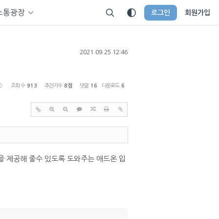
소통광장
로그인
회원가입
2021.09.25 12:46
0
조회 수
913
추천지수
8점
댓글
16
다운로드
6
을 제공해 줄수 있도록 도와주는 애드온 입