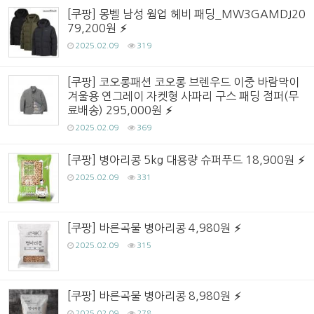
[쿠팡] 몽벨 남성 웜업 헤비 패딩_MW3GAMDJ20
79,200원
2025.02.09
319
[쿠팡] 코오롱패션 코오롱 브렌우드 이중 바람막이
겨울용 연그레이 자켓형 사파리 구스 패딩 점퍼(무
료배송) 295,000원
2025.02.09
369
[쿠팡] 병아리콩 5kg 대용량 슈퍼푸드 18,900원
2025.02.09
331
[쿠팡] 바른곡물 병아리콩 4,980원
2025.02.09
315
[쿠팡] 바른곡물 병아리콩 8,980원
2025.02.09
278