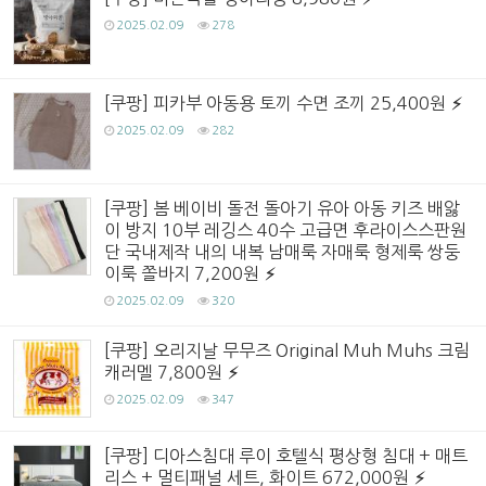
2025.02.09
278
[쿠팡] 피카부 아동용 토끼 수면 조끼 25,400원
2025.02.09
282
[쿠팡] 봄 베이비 돌전 돌아기 유아 아동 키즈 배앓
이 방지 10부 레깅스 40수 고급면 후라이스스판원
단 국내제작 내의 내복 남매룩 자매룩 형제룩 쌍둥
이룩 쫄바지 7,200원
2025.02.09
320
[쿠팡] 오리지날 무무즈 Original Muh Muhs 크림
캐러멜 7,800원
2025.02.09
347
[쿠팡] 디아스침대 루이 호텔식 평상형 침대 + 매트
리스 + 멀티패널 세트, 화이트 672,000원