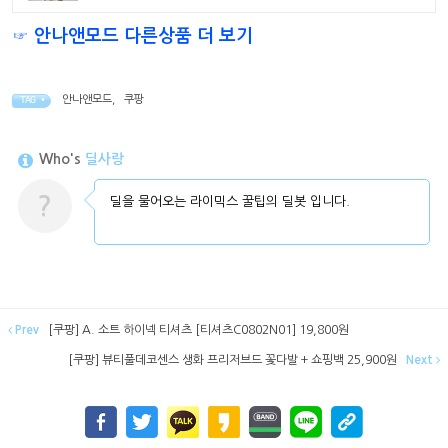
☞ 안나앤모드 다른상품 더 보기
안나앤모드
,
쿠팡
TAG •
Who's
딜사랑
?
딜을 물어오는 라이믹스 꿀팁의 딜봇 입니다.
Prev
[쿠팡] A. 소트 하이넥 티셔츠 [티셔츠C0802N01] 19,800원
[쿠팡] 뷰티풀데코센스 생화 프리저브드 꽃다발 + 쇼핑백 25,900원
Next