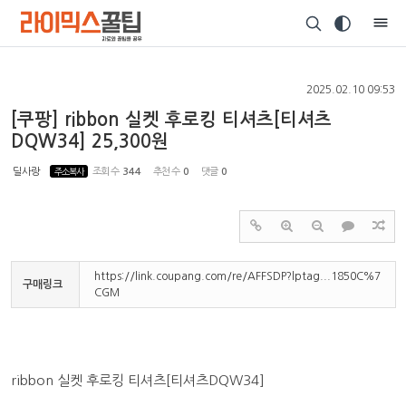
Sketchbook5, 스케치북5
2025.02.10 09:53
[쿠팡] ribbon 실켓 후로킹 티셔츠[티셔츠
DQW34] 25,300원
Sketchbook5, 스케치북5
딜사랑
주소복사
조회 수
344
추천 수
0
댓글
0
https://link.coupang.com/re/AFFSDP?lptag...1850C%7
구매링크
CGM
ribbon 실켓 후로킹 티셔츠[티셔츠DQW34]