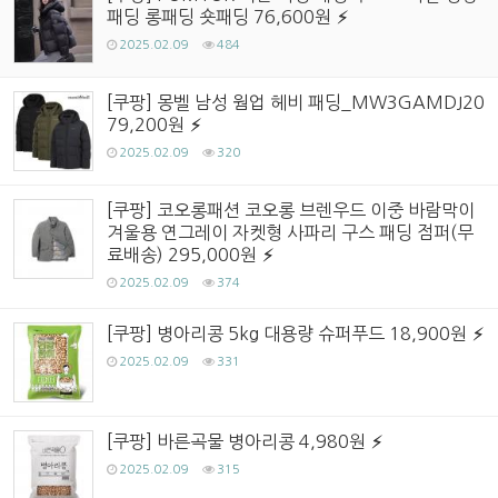
패딩 롱패딩 숏패딩 76,600원
2025.02.09
484
[쿠팡] 몽벨 남성 웜업 헤비 패딩_MW3GAMDJ20
79,200원
2025.02.09
320
[쿠팡] 코오롱패션 코오롱 브렌우드 이중 바람막이
겨울용 연그레이 자켓형 사파리 구스 패딩 점퍼(무
료배송) 295,000원
2025.02.09
374
[쿠팡] 병아리콩 5kg 대용량 슈퍼푸드 18,900원
2025.02.09
331
[쿠팡] 바른곡물 병아리콩 4,980원
2025.02.09
315