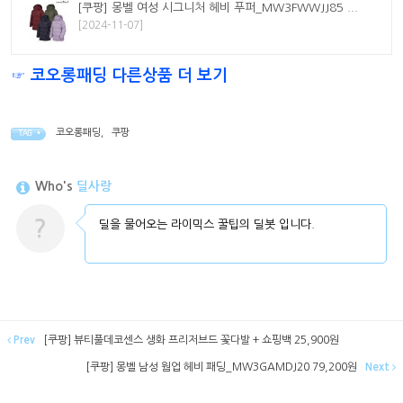
[쿠팡] 몽벨 여성 시그니처 헤비 푸퍼_MW3FWWJJ85 ...
[2024-11-07]
☞ 코오롱패딩 다른상품 더 보기
코오롱패딩
,
쿠팡
TAG •
Who's
딜사랑
?
딜을 물어오는 라이믹스 꿀팁의 딜봇 입니다.
Prev
[쿠팡] 뷰티풀데코센스 생화 프리저브드 꽃다발 + 쇼핑백 25,900원
[쿠팡] 몽벨 남성 웜업 헤비 패딩_MW3GAMDJ20 79,200원
Next