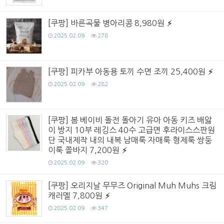
[쿠팡] 바른곡물 병아리콩 8,980원
2025.02.09
278
[쿠팡] 피카부 아동용 토끼 수면 조끼 25,400원
2025.02.09
282
[쿠팡] 봄 베이비 돌전 돌아기 유아 아동 키즈 배앓
이 방지 10부 레깅스 40수 고급면 후라이스스판원
단 국내제작 내의 내복 남매룩 자매룩 형제룩 쌍둥
이룩 쫄바지 7,200원
2025.02.09
320
[쿠팡] 오리지날 무무즈 Original Muh Muhs 크림
캐러멜 7,800원
2025.02.09
347