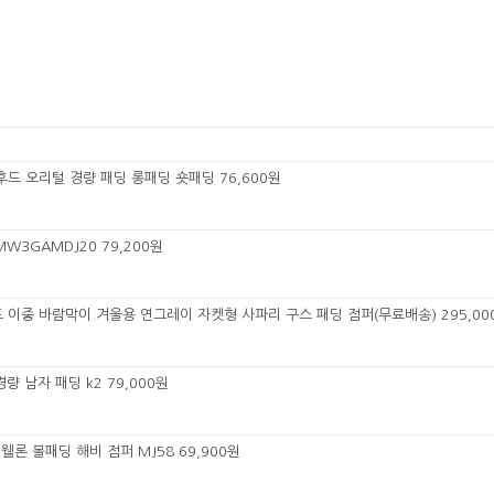
 후드 오리털 경량 패딩 롱패딩 숏패딩 76,600원
W3GAMDJ20 79,200원
 이중 바람막이 겨울용 연그레이 자켓형 사파리 구스 패딩 점퍼(무료배송) 295,00
량 남자 패딩 k2 79,000원
웰론 볼패딩 해비 점퍼 MJ58 69,900원