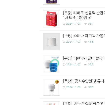
[쿠팡] 빼빼로 선물팩 손잡이형
1세트 4,480원
2024.11.07
381
[쿠팡] 스테나 아키텍 가열식 
2024.11.07
414
[쿠팡] 대한우리필터 발뮤다 
2024.11.07
356
[쿠팡] [공식수입원]발뮤다
2024.11.07
387
[쿠팡] 빈느 플럼핑 글로우 틴