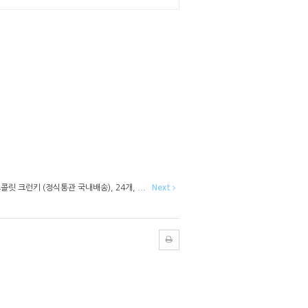
릿 크런키 (정식통관 국내배송), 24개, ...
Next