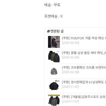
배송 : 무료
로켓배송 : X
연관된 글
[쿠팡] POMTOR 겨울 여성 패딩
[2025-02-09]
[쿠팡] 몽벨 남성 웜업 헤비 패딩_M
[2025-02-09]
[쿠팡] 코오롱패션 코오롱 브렌우드
[2025-02-09]
[쿠팡] 정식판매업체 k2남성패딩 경
[2024-11-07]
[쿠팡] [겨울용]김영주스포츠 남성 
[2024-11-07]