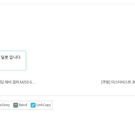
 딜봇 입니다.
해비 점퍼 MJ58 6...
[쿠팡] 미스터비스트 초콜
oStory
Band
LinkCopy