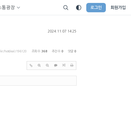
소통광장
로그인
회원가입
2024.11.07 14:25
p.kr/hotdeal/196120
조회 수
368
추천 수
0
댓글
0