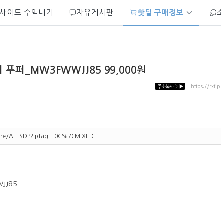
사이트 수익내기
자유게시판
핫딜 구매정보
 푸퍼_MW3FWWJJ85 99,000원
주소복사
▷▶
https://rxti
m/re/AFFSDP?lptag...0C%7CMIXED
JJ85