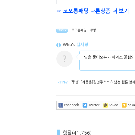
☞ 코오롱패딩 다른상품 더 보기
코오롱패딩
,
쿠팡
TAG •
Who's
딜사랑
?
딜을 물어오는 라이믹스 꿀팁의
Prev
[쿠팡] [겨울용]김영주스포츠 남성 웰론 볼패딩 
Facebook
Twitter
Kakao
Kaka
핫딜
(41,756)