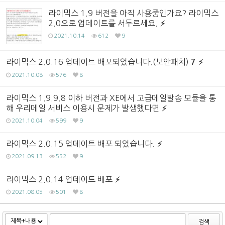
라이믹스 1.9 버전을 아직 사용중인가요? 라이믹스
2.0으로 업데이트를 서두르세요.
2021.10.14
612
9
라이믹스 2.0.16 업데이트 배포되었습니다.(보안패치)
7
2021.10.08
576
8
라이믹스 1.9.9.8 이하 버전과 XE에서 고급메일발송 모듈을 통
해 우리메일 서비스 이용시 문제가 발생했다면
2021.10.04
599
9
라이믹스 2.0.15 업데이트 배포 되었습니다.
2021.09.13
552
9
라이믹스 2.0.14 업데이트 배포
2021.08.05
501
8
검색