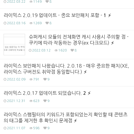
2022.03.22
1149
8
라이믹스 2.0.19 업데이트 - 중요 보안패치 포함 -
1
2022.03.16
1269
8
슈퍼캐시 모듈의 전체화면 캐시 사용시 주의할 점 -
쿠키에 따라 작동하는 경우(ex 다크모드)
2022.03.12
1620
8
라이믹스 보안패치 나왔습니다. 2.0.18 - 매우 중요한 패치(XE,
라이믹스 구버전도 취약점 동일합니다.)
2022.02.09
791
9
라이믹스 2.0.17 업데이트 되었습니다.
2
2021.12.31
623
9
라이믹스 스팸필터의 키워드가 포함되었는지 확인할 때 콘텐츠
의 태그를 제거한 후 확인시 문제점
2021.11.07
598
9