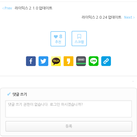
Prev
라이믹스 2.1.0 업데이트
라이믹스 2.0.24 업데이트
Next
8
추천
스크랩
✔
댓글 쓰기
댓글 쓰기 권한이 없습니다. 로그인 하시겠습니까?