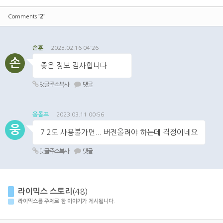
'2'
Comments
손훈
2023.02.16 04:26
손
좋은 정보 감사합니다
댓글주소복사
댓글
웅돌프
2023.03.11 00:56
웅
7.2도 사용불가면... 버전올려야 하는데 걱정이네요
댓글주소복사
댓글
라이믹스 스토리
(48)
라이믹스를 주제로 한 이야기가 게시됩니다.