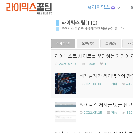
라이믹스
Sketchbook5, 스케치북5
라이믹스 팁
(112)
라이믹스 운영과 사용에 관한 팁을 공유 합니다.
전체
오류
회원
SE
(22)
(2)
(112)
Sketchbook5, 스케치북5
라이믹스로 사이트를 운영하는 개인이 
2020.07.16
1808
14
비개발자가 라이믹스의 간단
2021.06.06
기타
412
라이믹스 게시글 댓글 신고
2022.05.25
기능
187