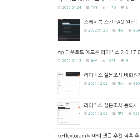
2022.01.24
기타
1170
8
스케치북 스킨 FAQ 원하는
2022.01.20
기능
969
zip 다운로드 애드온 라이믹스 2.0.1
2022.01.13
오류
1003
9
라이믹스 설문조사 비회원
2021.12.05
기능
990
라이믹스 설문조사 등록시 
2021.12.05
기타
825
rx-flextgram 테마의 댓글 추천 직