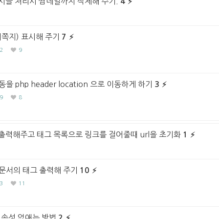
시글 처리시 썸네일까지 삭제해 주기.
4
새쪽지) 표시해 주기
7
2
9
php header location 으로 이동하게 하기
3
9
8
출력해주고 태그 목록으로 링크를 걸어줄때 url을 초기화
1
문서의 태그 출력해 주기
10
3
11
 속성 없애는 방법
2