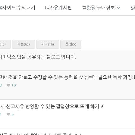
사이트 수익내기
자유게시판
핫딜 구매정보
O
기능
기타
운영
(0)
(65)
(16)
(5)
라이믹스 팁을 공유하는 블로그 입니다.
한 것을 만들고 수정할 수 있는 능력을 갖추는데 필요한 독학 과정
3
10
 시 신고사유 반영할 수 있는 팝업창으로 뜨게 하기
1
8