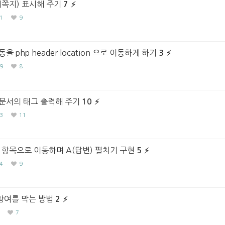
새쪽지) 표시해 주기
7
1
9
php header location 으로 이동하게 하기
3
9
8
문서의 태그 출력해 주기
10
3
11
 항목으로 이동하며 A(답변) 펼치기 구현
5
4
9
참여를 막는 방법
2
7