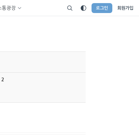
소통광장
로그인
회원가입
12