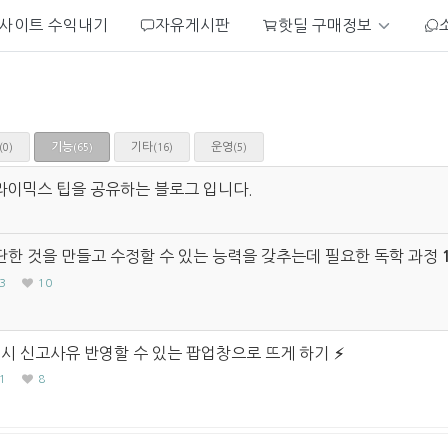
사이트 수익내기
자유게시판
핫딜 구매정보
기능
기타
운영
(0)
(16)
(5)
(65)
라이믹스 팁을 공유하는 블로그 입니다.
한 것을 만들고 수정할 수 있는 능력을 갖추는데 필요한 독학 과정
3
10
 시 신고사유 반영할 수 있는 팝업창으로 뜨게 하기
1
8