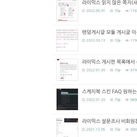
라이믹스 읽지 않은 쪽지(
2022.05.01
기능
176
랜덤게시글 모듈 게시글 이동을 
2022.03.13
기능
179
라이믹스 게시판 목록에서 
2022.01.30
기능
379
스케치북 스킨 FAQ 원하는
2022.01.20
기능
969
라이믹스 설문조사 비회원
2021.12.05
기능
990