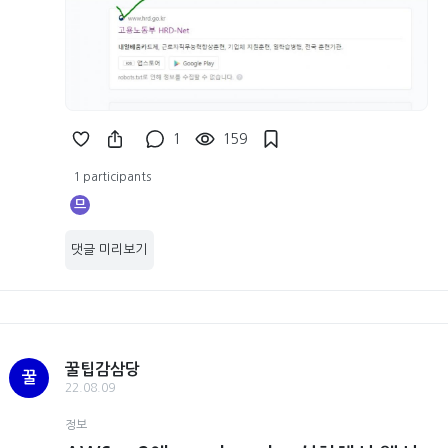
1
159
1 participants
므
댓글 미리보기
꿀팁감삼당
꿀
22.08.09
정보