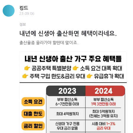
킹드
23.09.06
정보
내년에 신생아 출산하면 혜택이라네요.
출산율좀 올라가야 할텐데 말이죠..