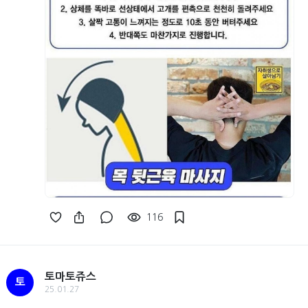
116
토마토쥬스
토
25.01.27