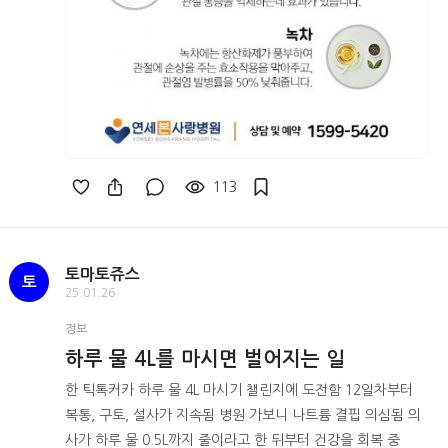
113
토마토쥬스
토
25.01.26
정보
하루 물 4L를 마시면 벌어지는 일
한 틱톡커카 하루 물 4L 마시기 챌린지에 도전함 12일차부터
복통, 구토, 설사가 지속됨 병원 가보니 나트륨 결핍 의심됨 의
사가 하루 물 0.5L까지 줄이라고 한 뒤부터 건강을 회복 중