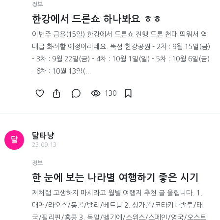
정보
한강에서 드론쇼 하나봐요 ㅎㅎ
이번주 금욜(15일) 한강에서 드론쇼 진행 드론 천대 띄워서 역
대급 화려할 예정이라네요. 뚝섬 한강공원 - 2차 : 9월 15일(금)
- 3차 : 9월 22일(금) - 4차 : 10월 1일(일) - 5차 : 10월 6일(금)
- 6차 : 10월 13일(...
130
달타냥
달
23.09.13
정보
한 눈에 보는 나라별 여행하기 좋은 시기
저처럼 고생하지 마시라고 월별 여행지 추천 글 올립니다. 1.
대만/라오스/몽골/발리/베트남 2. 싱가폴/코타키나발루/태
국/필리핀/홍콩 3. 독일/벨기에/스위스/스페인/영국/오스트