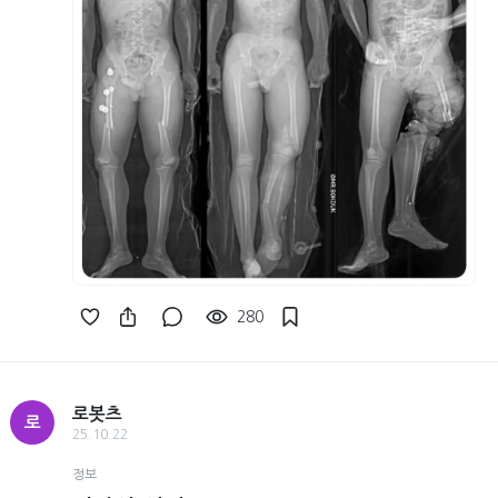
280
로봇츠
로
25.10.22
정보