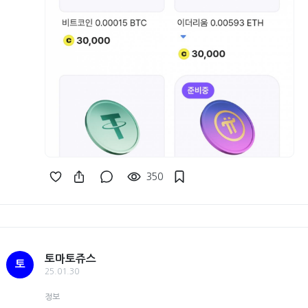
350
토마토쥬스
토
25.01.30
정보