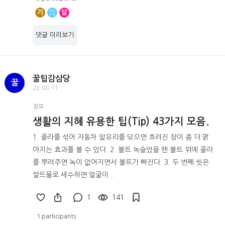
기
달
댓글 미리보기
꿀팁감삼당
꿀
22.08.11
정보
생활의 지혜 유용한 팁(Tip) 43가지 모음.
1. 콜라를 섞어 자동차 앞유리를 닦으면 흐려진 창이 좀 더 맑
아지는 효과를 볼 수 있다. 2. 볼트 녹슬었을 땐 볼트 위에 콜라
를 뿌려주면 녹이 없어지면서 볼트가 빠진다. 3. 두 번째 씻은
쌀뜨물로 세수하면 얼굴이...
1
141
1 participants