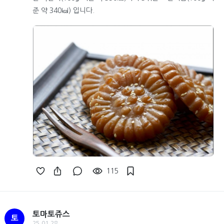
준 약 340㎉) 입니다.
115
토마토쥬스
토
25.01.28