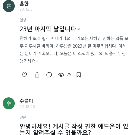
흔한
흔
23.12.31
일상
23년 마지막 날입니다~
한해가 또 이렇게 지나가네요. 다가오는 새해엔 원하는 일들 모
두 이루시길 바라며, 하루남은 2023년 잘 마무리합시다. 어제
는 눈비가 계속오더니, 오늘은 비 소식이 있네요. 외출시 우산
챙기세요~
75
수블미
수
23.12.28
질문
안녕하세요! 게시글 작성 권한 애드온이 있
는지 알려주실 수 있을까요?