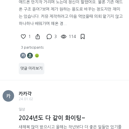
애드온 만지작 거리며 노는데 정신이 팔렸어요. 물론 기존 애드
온 구조 뜯어?보며 제가 원하는 용도로 바꾸는 정도지만 재미
는 있습니다. 커뮤 제작하려고 마음 먹었을때 의뢰 맡기지 않고
하나하나 배워가며 해온 경...
1
3
114
3 participants
카
흔
댓글 미리보기
카카갹
카
24.01.02
일상
2024년도 다 같이 화이팅~
새해복 많이 받으시고 올해는 작년보다 더 좋은 일들만 있기를