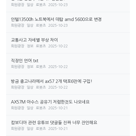
회원광장
일상
로봇츠
2025-10-23
인텔13500h 노트북에서 데탑 amd 5600으로 변경
회원광장
일상
로봇츠
2025-10-23
교통사고 자세별 부상 차이
회원광장
정보
로봇츠
2025-10-22
직장인 언어.txt
회원광장
정보
로봇츠
2025-10-22
방금 중고나라에서 ax57 2개 택포6만에 구입!
회원광장
일상
로봇츠
2025-10-22
AX57M 아수스 공유기 저렴한것도 나오네요
회원광장
일상
로봇츠
2025-10-21
캄보디아 관련 유튜브 댓글들 진짜 너무 잔인해요
회원광장
일상
로봇츠
2025-10-21