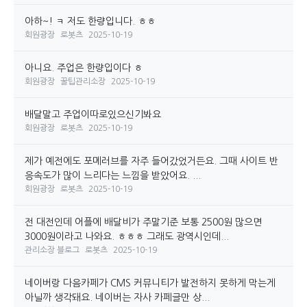
아하~! ㅋ 저도 한량입니다. ㅎㅎ
회원광장
로봇츠
2025-10-19
아니요. 주업은 한량입이다 ㅎ
회원광장
꿀팁관리소장
2025-10-19
배달말고 주업이따로있으신기봐요
회원광장
로봇츠
2025-10-19
제가 예전에도 포메러브를 자주 들어갔었거든요. 그때 사이트 반
응속도가 많이 느리다는 느낌을 받았어요. ...
회원광장
로봇츠
2025-10-19
전 대전인데 어플에 배달비가 주말기준 보통 2500원 많으면
3000원이라고 나와요. ㅎㅎㅎ 그래도 광역시인데...
관리소장 블로그
로봇츠
2025-10-19
네이버랑 다음카페가 CMS 커뮤니티가 발전하지 못하게 막는게
아닐까 생각돼요. 네이버는 자사 카페글만 상...