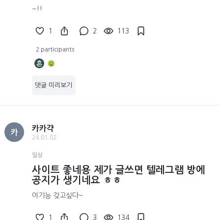
~!!
1
2
113
2 participants
흔
댓글 미리보기
카카갹
카
24.01.02
일상
사이트 좋네용 제가 글쓰면 텔레그램 방에
공지가 생기네요 ㅎㅎ
이기능 갖고싶다~
1
3
134