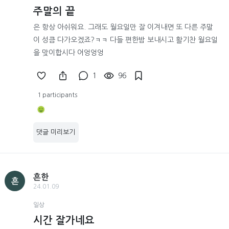
주말의 끝
은 항상 아쉬워요. 그래도 월요일만 잘 이겨내면 또 다른 주말
이 성큼 다가오겠죠?ㅋㅋ 다들 편한밤 보내시고 활기찬 월요일
을 맞이합시다 어엉엉엉
1
96
1 participants
댓글 미리보기
흔한
흔
24.01.09
일상
시간 잘가네요