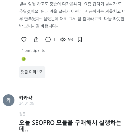
벌써 일월 하고도 중반이 다가옵니다. 요즘 갑자기 날씨가 또
추워졌어요. 원래 겨울 날씨가 이런데, 지금까지는 겨울치고 너
무 안추웠다~ 싶었는데 어제 그제 참 춥더라고요. 다들 따듯한
밤 보내시길 바랍니다~
1
98
1 participants
댓글 미리보기
카카갹
카
24.01.06
질문
오늘 SEOPRO 모듈을 구매해서 실행하는
데..