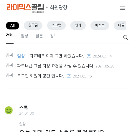
회원광장
친구글
스크랩
인기
베스트
내글
All
전체
일상
질문
정보
공지
일상
자료배포 이제 그만 하겠습니다.
(8)
2024.03.14
공지
파트너쉽 그룹 지정 요청을 하실 수 있습니다.
2021.05.28
공지
로그인 회원의 공간 입니다.
(2)
2021.05.16
스톡
24.01.30
일상