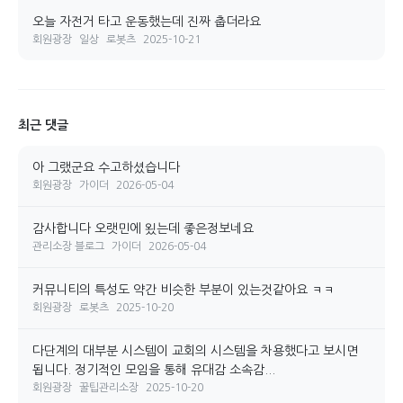
오늘 자전거 타고 운동했는데 진짜 춥더라요
회원광장
일상
로봇츠
2025-10-21
최근 댓글
아 그랬군요 수고하셨습니다
회원광장
가이더
2026-05-04
감사합니다 오랫민에 욌는데 좋은정보네요
관리소장 블로그
가이더
2026-05-04
커뮤니티의 특성도 약간 비슷한 부분이 있는것같아요 ㅋㅋ
회원광장
로봇츠
2025-10-20
다단계의 대부분 시스템이 교회의 시스템을 차용했다고 보시면
됩니다. 정기적인 모임을 통해 유대감 소속감...
회원광장
꿀팁관리소장
2025-10-20