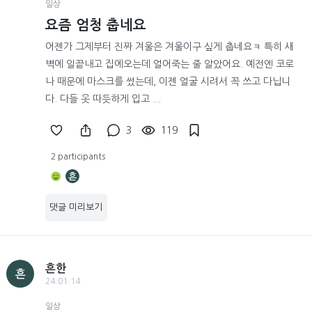
일상
요즘 엄청 춥네요
어젠가 그제부터 진짜 겨울은 겨울이구 싶게 춥네요ㅋ 특히 새
벽에 일끝내고 집에오는데 얼어죽는 줄 알았어요. 예전엔 코로
나 때문에 마스크를 썼는데, 이젠 얼굴 시려서 꼭 쓰고 다닙니
다. 다들 옷 따듯하게 입고 ...
3
119
2 participants
흔
댓글 미리보기
흔한
흔
24.01.14
일상