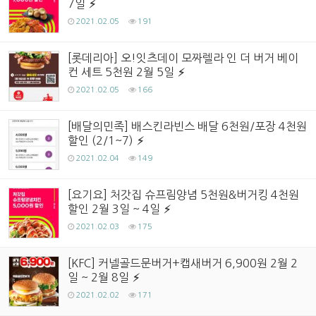
7일
2021.02.05
191
[롯데리아] 오!잇츠데이 모짜렐라 인 더 버거 베이
컨 세트 5천원 2월 5일
2021.02.05
166
[배달의민족] 배스킨라빈스 배달 6천원/포장 4천원
할인 (2/1~7)
2021.02.04
149
[요기요] 처갓집 슈프림양념 5천원&버거킹 4천원
할인 2월 3일 ~ 4일
2021.02.03
175
[KFC] 커넬골드문버거+캡새버거 6,900원 2월 2
일 ~ 2월 8일
2021.02.02
171