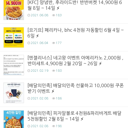
[KFC] 양념반, 후라이드반! 반반버켓 14,900원 6
월 8일 ~ 14일
2021.06.08
183
[요기요] 페리카나, bhc 4천원 자동할인 6월 4일 ~
6일
2021.06.04
177
[엔젤리너스] 네고왕 이벤트 아메리카노 2,000원 ,
반미세트 4,900원 2월 20일 ~ 26일
2021.02.19
180
[배달의민족] 배달의민족 선물하고 10,000원 쿠폰
받기 이벤트
2021.02.08
186
[배달의민족] 피자알볼로 4천원&파리바게트 배달
5천원할인 2월 8일 ~ 14일
2021.02.08
198