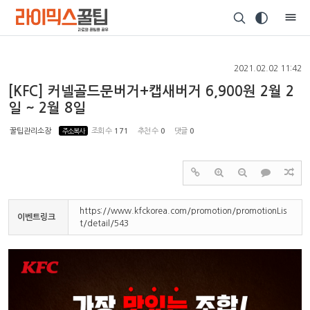
Sketchbook5, 스케치북5
2021.02.02 11:42
[KFC] 커넬골드문버거+캡새버거 6,900원 2월 2
일 ~ 2월 8일
Sketchbook5, 스케치북5
꿀팁관리소장
주소복사
조회 수
171
추천 수
0
댓글
0
https://www.kfckorea.com/promotion/promotionLis
이벤트링크
t/detail/543