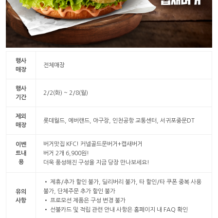
행사
전체매장
매장
행사
2/2(화) ~ 2/8(월)
기간
제외
롯데월드, 에버랜드, 야구장, 인천공항 교통센터, 서귀포중문DT
매장
버거맛집 KFC! 커넬골드문버거+캡새버거
이벤
트내
버거 2개 6,900원!
용
더욱 풍성해진 구성을 지금 당장 만나보세요!
• 제휴/추가 할인 불가, 딜리버리 불가, 타 할인/타 쿠폰 중복 사용
불가, 단체주문 추가 할인 불가
유의
사항
• 프로모션 제품은 구성 변경 불가
• 선불카드 및 적립 관련 안내 사항은 홈페이지 내 FAQ 확인