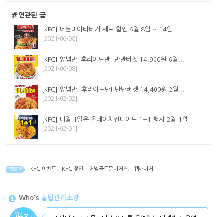
연관된 글
[KFC] 더블마이티버거 세트 할인 6월 8일 ~ 14일
[2021-06-08]
[KFC] 양념반, 후라이드반! 반반버켓 14,900원 6월...
[2021-06-08]
[KFC] 양념반! 후라이드반! 반반버켓 14,400원 2월...
[2021-02-02]
[KFC] 매월 1일은 올데이치킨나이트 1+1 행사 2월 1일
[2021-02-01]
KFC 이벤트
,
KFC 할인
,
커넬골드문버거커
,
캡새버거
TAG •
Who's
꿀팁관리소장