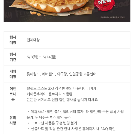
행사
전체매장
매장
행사
6/8(화) ~ 6/14(월)
기간
제외
롯데월드, 에버랜드, 야구장, 인천공항 교통센터
매장
필렛도 소스도 2X! 강력한 맛의 더블마이티버거!
이벤
트내
케이준후라이, 음료까지 포함된
용
든든한 버거세트 천원 할인 행사를 놓치지 마세요.
• 제휴/추가 할인 불가, 딜리버리 불가, 타 할인/타 쿠폰 중복 사용
불가, 단체주문 추가 할인 불가
유의
사항
• 프로모션 제품은 구성 변경 불가
• 선불카드 및 적립 관련 안내 사항은 홈페이지 내 FAQ 확인