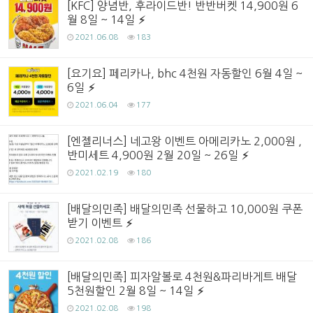
[KFC] 양념반, 후라이드반! 반반버켓 14,900원 6
월 8일 ~ 14일
2021.06.08
183
[요기요] 페리카나, bhc 4천원 자동할인 6월 4일 ~
6일
2021.06.04
177
[엔젤리너스] 네고왕 이벤트 아메리카노 2,000원 ,
반미세트 4,900원 2월 20일 ~ 26일
2021.02.19
180
[배달의민족] 배달의민족 선물하고 10,000원 쿠폰
받기 이벤트
2021.02.08
186
[배달의민족] 피자알볼로 4천원&파리바게트 배달
5천원할인 2월 8일 ~ 14일
2021.02.08
198