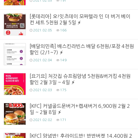
2021.02.05
191
[롯데리아] 오!잇츠데이 모짜렐라 인 더 버거 베이
컨 세트 5천원 2월 5일
2021.02.05
166
[배달의민족] 배스킨라빈스 배달 6천원/포장 4천원
할인 (2/1~7)
2021.02.04
149
[요기요] 처갓집 슈프림양념 5천원&버거킹 4천원
할인 2월 3일 ~ 4일
2021.02.03
175
[KFC] 커넬골드문버거+캡새버거 6,900원 2월 2
일 ~ 2월 8일
2021.02.02
171
[KFC] 양념반! 후라이드반! 반반버켓 14,400원 2