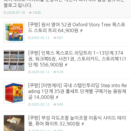
블로그 입니다.
2020.07.16
1808
[쿠팡] 원서 영어 52권 Oxford Story Tree 옥스포
드 스토리 트리 64,900원
2025.02.12
587
[쿠팡] 인북스 옥스포드 리딩트리 1~13단계 374
권, 워크북8권, 사전1권, 스토리카드, 스토리북1(1
단계) 556,900원
2025.02.12
529
[쿠팡] [이엔제이] 국내 스텝인투리딩 Step Into Re
ading 1단계 35권 풀세트 단계별 구매가능 음원제
공 14,000원
2025.02.12
548
[쿠팡] 부성 각도조절 높이조절 이동식 사이드 테이
블, 퓨어 화이트 32,900원