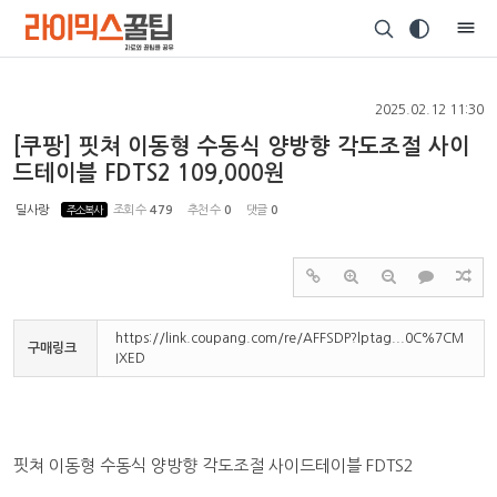
Sketchbook5, 스케치북5
2025.02.12 11:30
[쿠팡] 핏쳐 이동형 수동식 양방향 각도조절 사이
드테이블 FDTS2 109,000원
Sketchbook5, 스케치북5
딜사랑
주소복사
조회 수
479
추천 수
0
댓글
0
https://link.coupang.com/re/AFFSDP?lptag...0C%7CM
구매링크
IXED
핏쳐 이동형 수동식 양방향 각도조절 사이드테이블 FDTS2