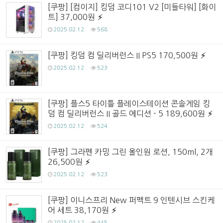
[쿠팡] [컴이지] 킹덤 코디101 V2 [미들타워] [화이
트] 37,000원
2025.02.12
568
[쿠팡] 킹덤 컴 딜리버런스 II PS5 170,500원
2025.02.12
523
[쿠팡] 플스5 타이틀 플레이스테이션 콘솔게임 킹
덤 컴 딜리버런스 II 골드 에디션 - 5 189,600원
2025.02.12
524
[쿠팡] 그라펜 카밍 그린 올인원 로션, 150ml, 2개
26,500원
2025.02.12
523
[쿠팡] 이니스프리 New 퍼펙트 9 인텐시브 스킨케
어 세트 38,170원
2025.02.12
445