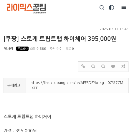
Sketchbook5, 스케치북5
2025.02.11 15:45
[쿠팡] 스토케 트립트랩 하이체어 395,000원
딜사랑
주소복사
조회 수
386
추천 수
0
댓글
0
Sketchbook5, 스케치북5
https://link.coupang.com/re/AFFSDP?lptag...0C%7CM
구매링크
IXED
스토케 트립트랩 하이체어
가격 : 395,000원