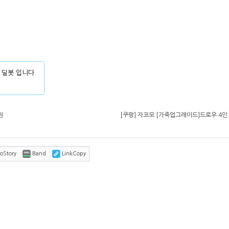
 딜봇 입니다.
원
[쿠팡] 자코모 [가죽업그레이드]드로우 4인 
oStory
Band
LinkCopy