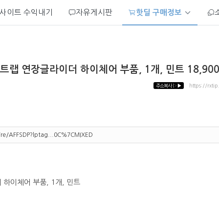
사이트 수익내기
자유게시판
핫딜 구매정보
트랩 연장글라이더 하이체어 부품, 1개, 민트 18,90
주소복사
▷▶
https://rxti
m/re/AFFSDP?lptag...0C%7CMIXED
하이체어 부품, 1개, 민트