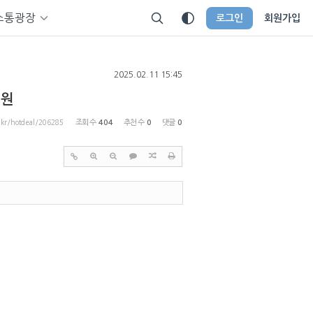
소통광장
로그인
회원가입
2025.02.11 15:45
0원
p.kr/hotdeal/206285
조회 수
404
추천 수
0
댓글
0