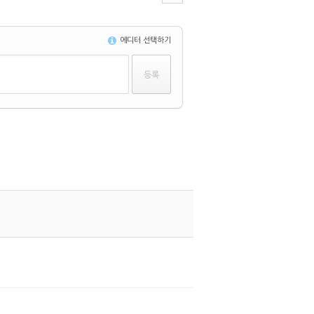
에디터 선택하기