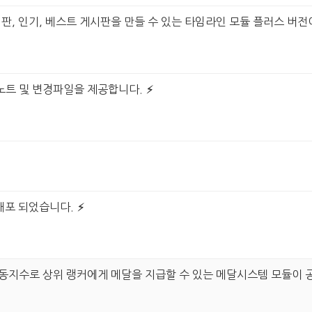
판, 인기, 베스트 게시판을 만들 수 있는 타임라인 모듈 플러스 버전
트 및 변경파일을 제공합니다.
배포 되었습니다.
동지수로 상위 랭커에게 메달을 지급할 수 있는 메달시스템 모듈이 