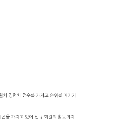
월치 경험치 점수를 가지고 순위를 매기기
이콘을 가지고 있어 신규 회원의 활동의지