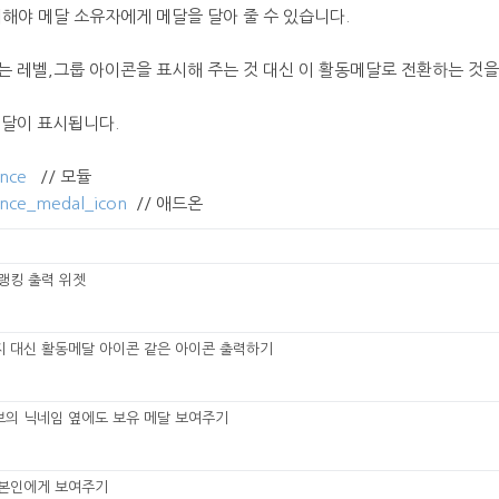
해야 메달 소유자에게 메달을 달아 줄 수 있습니다.
 레벨,그룹 아이콘을 표시해 주는 것 대신 이 활동메달로 전환하는 것을
메달이 표시됩니다.
ence
// 모듈
ence_medal_icon
// 애드온
랭킹 출력 위젯
 대신 활동메달 아이콘 같은 아이콘 출력하기
의 닉네임 옆에도 보유 메달 보여주기
 본인에게 보여주기