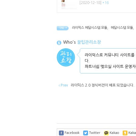
[2020-12-18]
*16
라이믹스 메달시스템 모듈
,
메달시스템 모듈
,
TAG •
Who's
꿀팁관리소장
라이믹스로 커뮤니티 사이트를 
다.
파트너쉽 맺으실 사이트 운영자
Prev
라이믹스 2.0 정식버전이 배포 되었습니다.
Facebook
Twitter
Kakao
Kaka