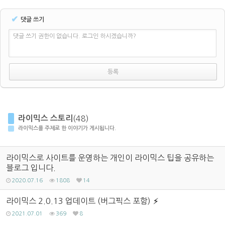
✔
댓글 쓰기
댓글 쓰기 권한이 없습니다. 로그인 하시겠습니까?
라이믹스 스토리
(48)
라이믹스를 주제로 한 이야기가 게시됩니다.
라이믹스로 사이트를 운영하는 개인이 라이믹스 팁을 공유하는
블로그 입니다.
2020.07.16
1808
14
라이믹스 2.0.13 업데이트 (버그픽스 포함)
2021.07.01
369
8