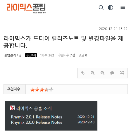
Sketchbook5, 스케치북5
2020.12.21 13:22
라이믹스가 드디어 릴리즈노트 및 변경파일을 제
공합니다.
Sketchbook5, 스케치북5
꿀팁관리소장
주소복사
조회 수
362
추천지수
7점
댓글
0
추천지수