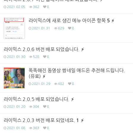
2021.02.05
362
8
라이믹스에 새로 생긴 메뉴 아이콘 항목
5
2021.01.31
629
8
라이믹스 2.0.6 버전 배포 되었습니다.
2021.01.30
528
8
똑똑해진 동영상 썸네일 애드온 추전해 드립니다.
(유료)
2021.01.29
482
8
라이믹스 2.0.5 배포 되었습니다.
2021.01.20
304
8
라이믹스 2.0.3 버전 배포 되었네요.
1
2021.01.08
363
8