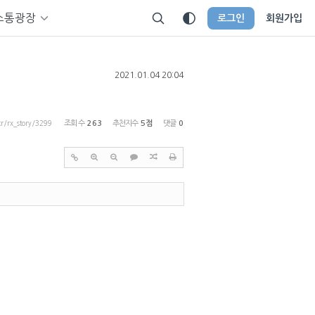
소통광장
로그인
회원가입
2021.01.04 20:04
kr/rx_story/3299
조회 수
263
추천지수
5점
댓글
0