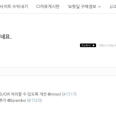
사이트 수익내기
자유게시판
핫딜 구매정보
었네요.
주소복사
▷▶
https://rxtip.
OR 처리할 수 있도록 개선 @misol (
#1517
)
 추가 @bjrambo (
#1520
)