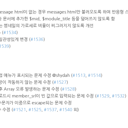
sage.html이 없는 경우 messages.html만 불러오도록 하여 반응형
서에 추가한 $mid, $module_title 등을 덮어쓰지 않도록 함
되는 썸네일의 가로세로 비율이 찌그러지지 않도록 개선
 (
#1534
)
일관성있게 변경 (
#1536
)
1539
)
 메뉴가 표시되는 문제 수정 @shydah (
#1513
,
#1514
)
동저장이 작동하지 않는 문제 수정 (
#1527
)
Array 오류 발생하는 문제 수정 (
#1528
)
드시 member_srl이 빈 값으로 입력되는 문제 수정 (
#1529
,
#1532
)
문자가 이중으로 escape되는 문제 수정
 수정 (
#1521
,
#1525
,
#1537
,
#1540
외)