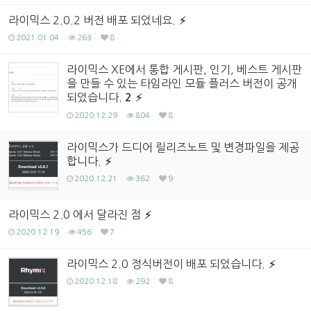
라이믹스 2.0.2 버전 배포 되었네요.
2021.01.04
263
8
라이믹스 XE에서 통합 게시판, 인기, 베스트 게시판
을 만들 수 있는 타임라인 모듈 플러스 버전이 공개
되었습니다.
2
2020.12.29
804
8
라이믹스가 드디어 릴리즈노트 및 변경파일을 제공
합니다.
2020.12.21
362
9
라이믹스 2.0 에서 달라진 점
2020.12.19
456
7
라이믹스 2.0 정식버전이 배포 되었습니다.
2020.12.18
292
8