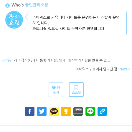
Who's
꿀팁관리소장
라이믹스로 커뮤니티 사이트를 운영하는 비개발자 운영
자 입니다.
파트너쉽 맺으실 사이트 운영자분 환영합니다.
Prev
라이믹스 XE에서 통합 게시판, 인기, 베스트 게시판을 만들 수 있...
라이믹스 2.0 에서 달라진 점
Next
9
추천
스크랩