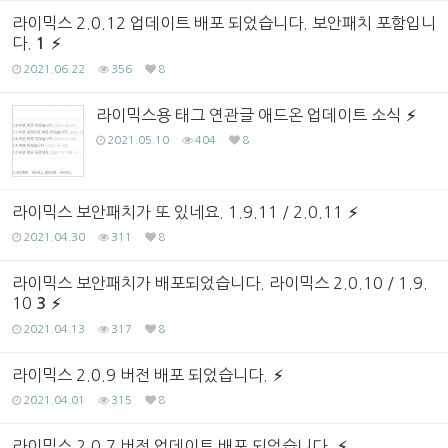
라이믹스 2.0.12 업데이트 배포 되었습니다. 보안패치 포함입니
다.
1
2021.06.22
356
8
라이믹스용 태그 연관글 애드온 업데이트 소식
2021.05.10
404
8
라이믹스 보안패치가 또 있네요. 1.9.11 / 2.0.11
2021.04.30
311
8
라이믹스 보안패치가 배포되었습니다. 라이믹스 2.0.10 / 1.9.
10
3
2021.04.13
317
8
라이믹스 2.0.9 버전 배포 되었습니다.
2021.04.01
315
8
라이믹스 2.0.7 버전 업데이트 배포 되었습니다.