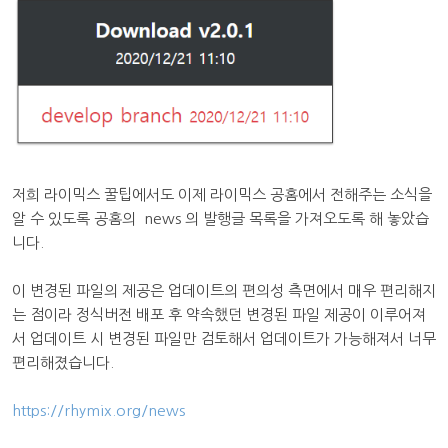
저희 라이믹스 꿀팁에서도 이제 라이믹스 공홈에서 전해주는 소식을
알 수 있도록 공홈의 news 의 발행글 목록을 가져오도록 해 놓았습
니다.
이 변경된 파일의 제공은 업데이트의 편의성 측면에서 매우 편리해지
는 점이라 정식버전 배포 후 약속했던 변경된 파일 제공이 이루어져
서 업데이트 시 변경된 파일만 검토해서 업데이트가 가능해져서 너무
편리해졌습니다.
https://rhymix.org/news