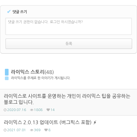
✔
댓글 쓰기
댓글 쓰기 권한이 없습니다. 로그인 하시겠습니까?
라이믹스 스토리
(48)
라이믹스를 주제로 한 이야기가 게시됩니다.
라이믹스로 사이트를 운영하는 개인이 라이믹스 팁을 공유하는
블로그 입니다.
2020.07.16
1808
14
라이믹스 2.0.13 업데이트 (버그픽스 포함)
2021.07.01
369
8