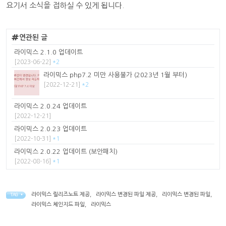
요기서 소식을 접하실 수 있게 됩니다.
연관된 글
라이믹스 2.1.0 업데이트
[2023-06-22]
*2
라이믹스 php7.2 미만 사용불가 (2023년 1월 부터)
[2022-12-21]
*2
라이믹스 2.0.24 업데이트
[2022-12-21]
라이믹스 2.0.23 업데이트
[2022-10-31]
*1
라이믹스 2.0.22 업데이트 (보안패치)
[2022-08-16]
*1
라이믹스 릴리즈노트 제공
,
라이믹스 변경된 파일 제공
,
리이믹스 변경된 파일
,
TAG •
라이믹스 체인지드 파일
,
라이믹스