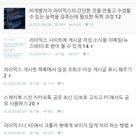
비개발자가 라이믹스의 간단한 것을 만들고 수정할
수 있는 능력을 갖추는데 필요한 독학 과정
12
2021.06.06
기타
4124
10
라이믹스 사이트에 게시글 작성 소식을 이메일(뉴
스레터)로 받아 볼 수 있게
14
2020.08.11
기능
837
9
라이믹스 게시판 목록에서 일정 조회수 이상 게시글 표시 해주기
2
2020.08.06
기능
710
8
스케치북 스킨 카카오톡 공유 최신 SDK로 고치고 PC에서도 공
유 사용하기
20
2020.08.03
기능
902
8
라이믹스나 XE에서 크롤러 봇에게 보이지 않게 처리 하는 방법
2020.08.01
기능
559
7