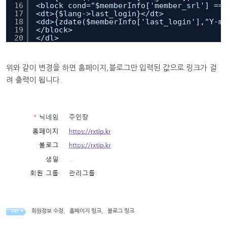
16
<block cond="$memberInfo['member_srl'] ==
17
<dt>{$lang->last_login}</dt>
18
<dd>{zdate($memberInfo['last_login'],"Y-m
19
</block>
20
</dl>
위와 같이 변경을 하면 홈페이지,블로그만 입력된 값으로 링크가 걸
려 출력이 됩니다.
회원정보 수정
,
홈페이지 링크
,
블로그 링크
TAG •