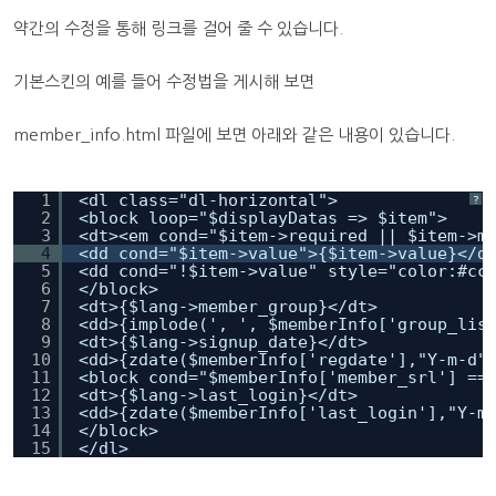
약간의 수정을 통해 링크를 걸어 줄 수 있습니다.
기본스킨의 예를 들어 수정법을 게시해 보면
member_info.html 파일에 보면 아래와 같은 내용이 있습니다.
1
<dl class="dl-horizontal">
?
2
<block loop="$displayDatas => $item">
3
<dt><em cond="$item->required || $item->m
4
<dd cond="$item->value">{$item->value}</d
5
<dd cond="!$item->value" style="color:#cc
6
</block>
7
<dt>{$lang->member_group}</dt>
8
<dd>{implode(', ', $memberInfo['group_lis
9
<dt>{$lang->signup_date}</dt>
10
<dd>{zdate($memberInfo['regdate'],"Y-m-d"
11
<block cond="$memberInfo['member_srl'] ==
12
<dt>{$lang->last_login}</dt>
13
<dd>{zdate($memberInfo['last_login'],"Y-m
14
</block>
15
</dl>