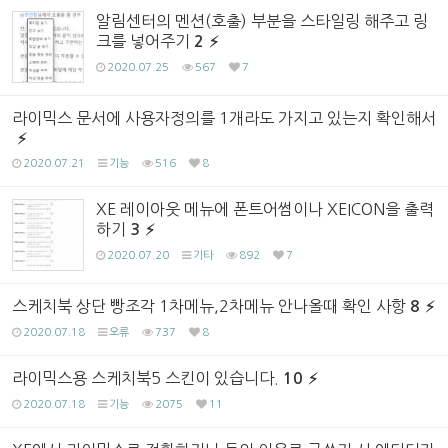
알림센터의 멘션(호출) 부분을 스타일링 해주고 링
크를 넣어주기
2
2020.07.25
567
7
라이믹스 문서에 사용자정의를 1개라도 가지고 있는지 확인해서
2020.07.21
기능
516
8
XE 레이아웃 메뉴에 폰트어썸이나 XEICON을 출력
하기
3
2020.07.20
기타
892
7
스케치북 상단 빵조각 1차메뉴,2차메뉴 안나올때 확인 사항
8
2020.07.18
오류
737
8
라이믹스용 스케치북5 스킨이 있습니다.
10
2020.07.18
기능
2075
11