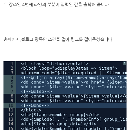
위 강조된 4번째 라인의 부분이 입력된 값을 출력해 줍니다.
홈페이지,블로그 항목만 조건을 걸어 링크를 걸어주겠습니다.
1
<dl class="dl-horizontal">
?
2
<block loop="$displayDatas => $item">
3
<dt><em cond="$item->required || $item->m
4
<!--@if(in_array(($item->name),array('hom
5
<dd cond="$item->value"><a href="{$item->
6
<dd cond="!$item->value" style="color:#cc
7
<!--@else-->
8
<dd cond="$item->value">{$item->value}</d
9
<dd cond="!$item->value" style="color:#cc
10
<!--@end-->
11
</block>
12
<dt>{$lang->member_group}</dt>
13
<dd>{implode(', ', $memberInfo['group_lis
14
<dt>{$lang->signup_date}</dt>
15
<dd>{zdate($memberInfo['regdate'],"Y-m-d"