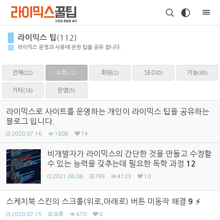
Sketchbook5, 스케치북5
라이믹스 팁
(112)
라이믹스 운영과 사용에 관한 팁을 공유 합니다.
전체
오류
회원
SEO
기능
(22)
(2)
(0)
(65)
(22)
Sketchbook5, 스케치북5
기타
운영
(16)
(5)
라이믹스로 사이트를 운영하는 개인이 라이믹스 팁을 공유하는
블로그 입니다.
2020.07.16
1808
14
비개발자가 라이믹스의 간단한 것을 만들고 수정할
수 있는 능력을 갖추는데 필요한 독학 과정
12
2021.06.06
기타
4123
10
스케치북 스킨의 스크롤(위로,아래로) 버튼 미동작 해결
9
2020.07.15
오류
470
8