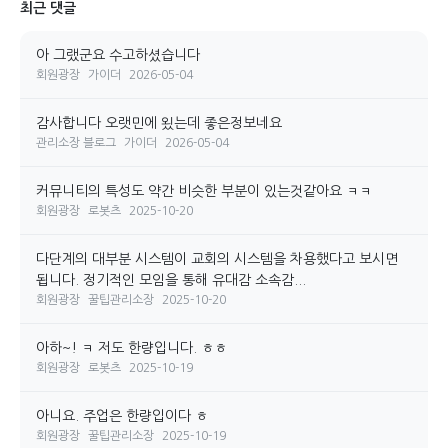
최근 댓글
아 그랬군요 수고하셨습니다
회원광장
가이더
2026-05-04
감사합니다 오랫민에 욌는데 좋은정보네요
관리소장 블로그
가이더
2026-05-04
커뮤니티의 특성도 약간 비슷한 부분이 있는것같아요 ㅋㅋ
회원광장
로봇츠
2025-10-20
다단계의 대부분 시스템이 교회의 시스템을 차용했다고 보시면
됩니다. 정기적인 모임을 통해 유대감 소속감...
회원광장
꿀팁관리소장
2025-10-20
아하~! ㅋ 저도 한량입니다. ㅎㅎ
회원광장
로봇츠
2025-10-19
아니요. 주업은 한량입이다 ㅎ
회원광장
꿀팁관리소장
2025-10-19