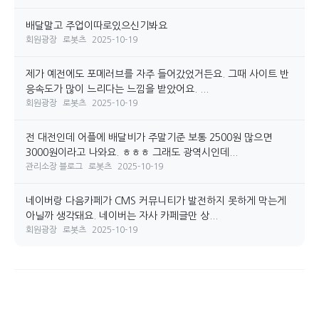
배달말고 주업이따로있으신기봐요
회원광장
로봇츠
2025-10-19
제가 예전에도 포메러브를 자주 들어갔었거든요. 그때 사이트 반
응속도가 많이 느리다는 느낌을 받았어요. ...
회원광장
로봇츠
2025-10-19
전 대전인데 어플에 배달비가 주말기준 보통 2500원 많으면
3000원이라고 나와요. ㅎㅎㅎ 그래도 광역시인데...
관리소장 블로그
로봇츠
2025-10-19
네이버랑 다음카페가 CMS 커뮤니티가 발전하지 못하게 막는게
아닐까 생각돼요. 네이버는 자사 카페글만 상...
회원광장
로봇츠
2025-10-19