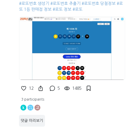
#로또번호 생성기
#로또번호 추출기
#로또번호 당첨정보
#로
또 1등 판매점 정보
#로또 정보
#로또
12
5
1485
3 participants
k
고
댓글 미리보기