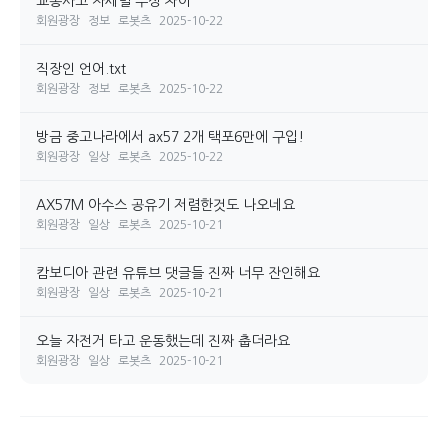
교통사고 자세별 부상 차이
회원광장
정보
로봇츠
2025-10-22
직장인 언어.txt
회원광장
정보
로봇츠
2025-10-22
방금 중고나라에서 ax57 2개 택포6만에 구입!
회원광장
일상
로봇츠
2025-10-22
AX57M 아수스 공유기 저렴한것도 나오네요
회원광장
일상
로봇츠
2025-10-21
캄보디아 관련 유튜브 댓글들 진짜 너무 잔인해요
회원광장
일상
로봇츠
2025-10-21
오늘 자전거 타고 운동했는데 진짜 춥더라요
회원광장
일상
로봇츠
2025-10-21