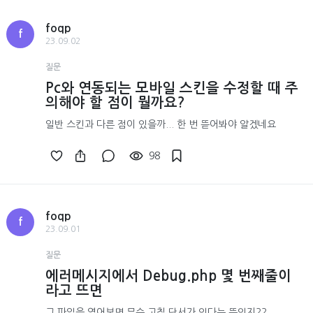
foqp
f
23.09.02
질문
Pc와 연동되는 모바일 스킨을 수정할 때 주
의해야 할 점이 뭘까요?
일반 스킨과 다른 점이 있을까... 한 번 뜯어봐야 알겠네요
98
foqp
f
23.09.01
질문
에러메시지에서 Debug.php 몇 번째줄이
라고 뜨면
그 파일을 열어보면 무슨 고칠 단서가 있다는 뜻인지??