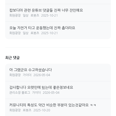
캄보디아 관련 유튜브 댓글들 진짜 너무 잔인해요
회원광장
일상
로봇츠
2025-10-21
오늘 자전거 타고 운동했는데 진짜 춥더라요
회원광장
일상
로봇츠
2025-10-21
최근 댓글
아 그랬군요 수고하셨습니다
회원광장
가이더
2026-05-04
감사합니다 오랫민에 욌는데 좋은정보네요
관리소장 블로그
가이더
2026-05-04
커뮤니티의 특성도 약간 비슷한 부분이 있는것같아요 ㅋㅋ
회원광장
로봇츠
2025-10-20