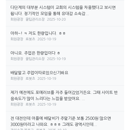
다단계의 대부분 시스템이 교회의 시스템을 차용했다고 보시면
됩니다. 정기적인 모임을 통해 유대감 소속감...
회원광장
꿀팁관리소장
2025-10-20
아하~! ㅋ 저도 한량입니다. ㅎㅎ
회원광장
로봇츠
2025-10-19
아니요. 주업은 한량입이다 ㅎ
회원광장
꿀팁관리소장
2025-10-19
배달말고 주업이따로있으신기봐요
회원광장
로봇츠
2025-10-19
제가 예전에도 포메러브를 자주 들어갔었거든요. 그때 사이트 반
응속도가 많이 느리다는 느낌을 받았어요. ...
회원광장
로봇츠
2025-10-19
전 대전인데 어플에 배달비가 주말기준 보통 2500원 많으면
3000원이라고 나와요. ㅎㅎㅎ 그래도 광역시인데...