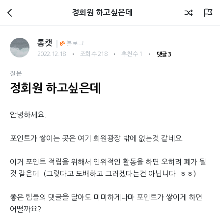
회원광장
정회원 하고싶은데
톰캣
블로그
・
・
・
2022.12.18
조회 수 218
추천 수 1
댓글 3
질문
정회원 하고싶은데
안녕하세요.
포인트가 쌓이는 곳은 여기 회원광장 밖에 없는것 같네요.
이거 포인트 적립을 위해서 인위적인 활동을 하면 오히려 폐가 될
것 같은데 (그렇다고 도배하고 그러겠다는건 아닙니다. ㅎㅎ)
좋은 팁들의 댓글을 달아도 미미하게나마 포인트가 쌓이게 하면
어떨까요?