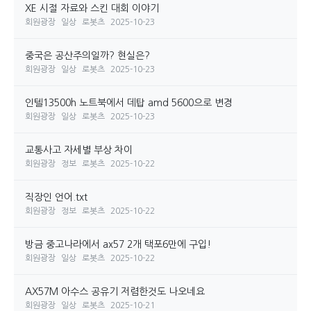
XE 시절 자료와 스킨 대회 이야기
회원광장
일상
로봇츠
2025-10-23
중국은 공산주의일까? 현실은?
회원광장
일상
로봇츠
2025-10-23
인텔13500h 노트북에서 데탑 amd 5600으로 변경
회원광장
일상
로봇츠
2025-10-23
교통사고 자세별 부상 차이
회원광장
정보
로봇츠
2025-10-22
직장인 언어.txt
회원광장
정보
로봇츠
2025-10-22
방금 중고나라에서 ax57 2개 택포6만에 구입!
회원광장
일상
로봇츠
2025-10-22
AX57M 아수스 공유기 저렴한것도 나오네요
회원광장
일상
로봇츠
2025-10-21