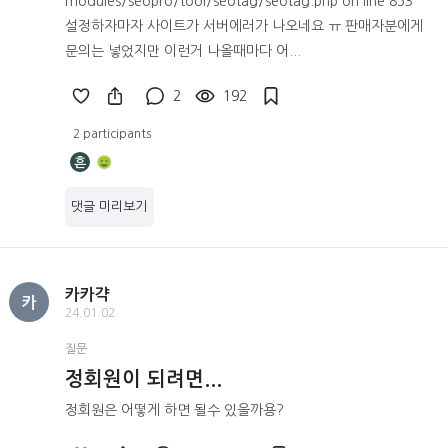
modules/seopro/tool/seotag/seotag.php on line 853
설정하자마자 사이트가 서버에러가 나오네요 ㅠ 판매자분에게
문의는 넣었지만 이런거 나올때마다 어...
2
192
2 participants
흔
댓글 미리보기
카카갹
카
24.01.02
질문
정회원이 되려면...
정회원은 어떻게 하면 될수 있을까용?