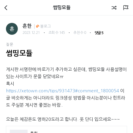
회원광장
썸띵모듈
흔한
블로그
흔
・
・
・
2023.12.21
조회 수 145
추천 수 0
댓글 5
질문
썸띵모듈
게시판 서명란에 바로가기 추가하고 싶은데, 썸띵모듈 사용설명이
있는 사이트가 문을 닫았네요ㅠ
혹시
https://xetown.com/tips/931473#comment_1800054
이
글 비슷하게는 아니더라도 링크생성 방법을 아시는분이나 힌트라
도 주실분 계시면 좋겠는 바람..
오늘은 체감온도 영하20도라고 합니다. 옷 단디 입으세요~~~