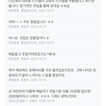
다단계의 대부분 시스템이 교회의 시스템을 차용했다고 보시면
됩니다. 정기적인 모임을 통해 유대감 소속감...
회원광장
꿀팁관리소장
2025-10-20
아하~! ㅋ 저도 한량입니다. ㅎㅎ
회원광장
로봇츠
2025-10-19
아니요. 주업은 한량입이다 ㅎ
회원광장
꿀팁관리소장
2025-10-19
배달말고 주업이따로있으신기봐요
회원광장
로봇츠
2025-10-19
제가 예전에도 포메러브를 자주 들어갔었거든요. 그때 사이트 반
응속도가 많이 느리다는 느낌을 받았어요. ...
회원광장
로봇츠
2025-10-19
전 대전인데 어플에 배달비가 주말기준 보통 2500원 많으면
3000원이라고 나와요. ㅎㅎㅎ 그래도 광역시인데...
관리소장 블로그
로봇츠
2025-10-19