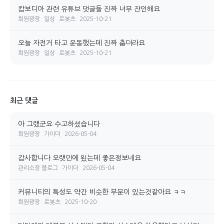
캄보디아 관련 유튜브 댓글들 진짜 너무 잔인해요
회원광장
일상
로봇츠
2025-10-21
오늘 자전거 타고 운동했는데 진짜 춥더라요
회원광장
일상
로봇츠
2025-10-21
최근 댓글
아 그랬군요 수고하셨습니다
회원광장
가이더
2026-05-04
감사합니다 오랫민에 욌는데 좋은정보네요
관리소장 블로그
가이더
2026-05-04
커뮤니티의 특성도 약간 비슷한 부분이 있는것같아요 ㅋㅋ
회원광장
로봇츠
2025-10-20