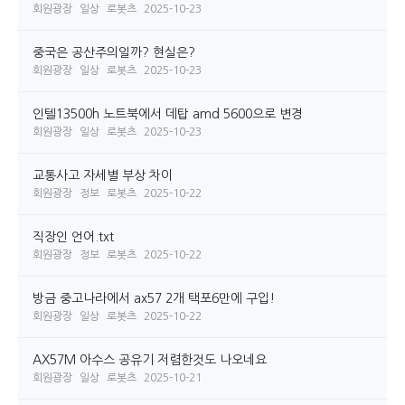
회원광장
일상
로봇츠
2025-10-23
중국은 공산주의일까? 현실은?
회원광장
일상
로봇츠
2025-10-23
인텔13500h 노트북에서 데탑 amd 5600으로 변경
회원광장
일상
로봇츠
2025-10-23
교통사고 자세별 부상 차이
회원광장
정보
로봇츠
2025-10-22
직장인 언어.txt
회원광장
정보
로봇츠
2025-10-22
방금 중고나라에서 ax57 2개 택포6만에 구입!
회원광장
일상
로봇츠
2025-10-22
AX57M 아수스 공유기 저렴한것도 나오네요
회원광장
일상
로봇츠
2025-10-21