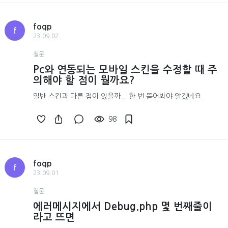
foqp
f
23.09.02
질문
Pc와 연동되는 모바일 스킨을 수정할 때 주
의해야 할 점이 뭘까요?
일반 스킨과 다른 점이 있을까... 한 번 뜯어봐야 알겠네요
98
foqp
f
23.09.01
질문
에러메시지에서 Debug.php 몇 번째줄이
라고 뜨면