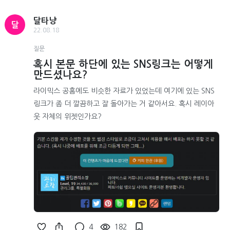
달타냥
달
22.08.18
질문
혹시 본문 하단에 있는 SNS링크는 어떻게
만드셨나요?
라이믹스 공홈에도 비슷한 자료가 있었는데 여기에 있는 SNS
링크가 좀 더 깔끔하고 잘 돌아가는 거 같아서요. 혹시 레이아
웃 자체의 위젯인가요?
4
182