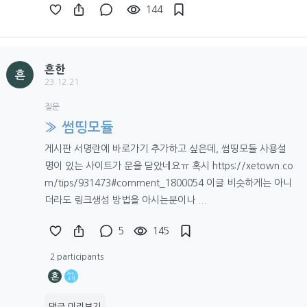
144
흔한
흔
23.12.21
질문
» 썸띵모듈
게시판 서명란에 바로가기 추가하고 싶은데, 썸띵모듈 사용설
명이 있는 사이트가 문을 닫았네요ㅠ 혹시 https://xetown.co
m/tips/931473#comment_1800054 이글 비슷하게는 아니
더라도 링크생성 방법을 아시는분이나 ...
5
145
2 participants
흔
댓글 미리보기