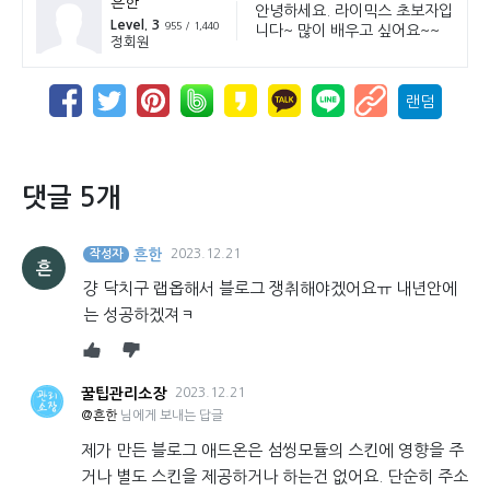
흔한
안녕하세요. 라이믹스 초보자입
Level. 3
955 / 1,440
니다~ 많이 배우고 싶어요~~
정회원
랜덤
댓글 5개
흔한
2023.12.21
작성자
흔
걍 닥치구 랩옵해서 블로그 쟁취해야겠어요ㅠ 내년안에
는 성공하겠져ㅋ
꿀팁관리소장
2023.12.21
@흔한
님에게 보내는 답글
제가 만든 블로그 애드온은 섬씽모듈의 스킨에 영향을 주
거나 별도 스킨을 제공하거나 하는건 없어요. 단순히 주소