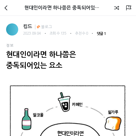
회원광장
현대인이라면 하나쯤은 중독되어있는 요소
킹드
블로그
・
・
・
2023.09.04
조회 수 135
추천 수 0
댓글 1
정보
현대인이라면 하나쯤은
중독되어있는 요소