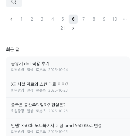
1
2
3
4
5
6
7
8
9
10
21
최근 글
공유기 dot 적용 후기
회원광장
일상
로봇츠
2025-10-24
XE 시절 자료와 스킨 대회 이야기
회원광장
일상
로봇츠
2025-10-23
중국은 공산주의일까? 현실은?
회원광장
일상
로봇츠
2025-10-23
인텔13500h 노트북에서 데탑 amd 5600으로 변경
회원광장
일상
로봇츠
2025-10-23