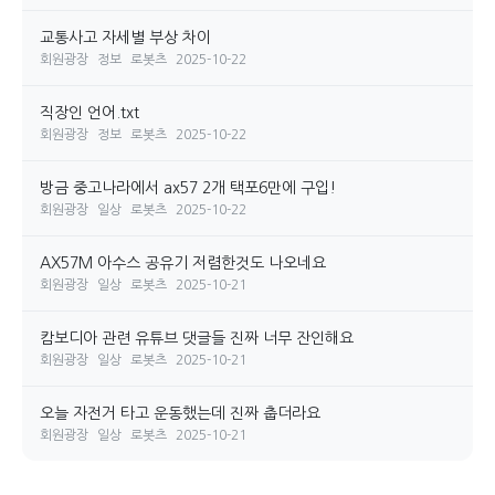
교통사고 자세별 부상 차이
회원광장
정보
로봇츠
2025-10-22
직장인 언어.txt
회원광장
정보
로봇츠
2025-10-22
방금 중고나라에서 ax57 2개 택포6만에 구입!
회원광장
일상
로봇츠
2025-10-22
AX57M 아수스 공유기 저렴한것도 나오네요
회원광장
일상
로봇츠
2025-10-21
캄보디아 관련 유튜브 댓글들 진짜 너무 잔인해요
회원광장
일상
로봇츠
2025-10-21
오늘 자전거 타고 운동했는데 진짜 춥더라요
회원광장
일상
로봇츠
2025-10-21