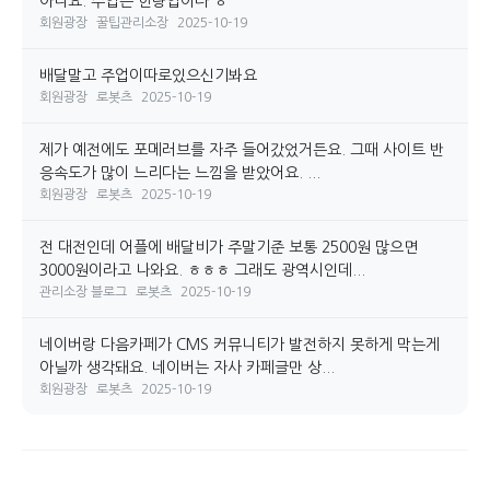
아니요. 주업은 한량입이다 ㅎ
회원광장
꿀팁관리소장
2025-10-19
배달말고 주업이따로있으신기봐요
회원광장
로봇츠
2025-10-19
제가 예전에도 포메러브를 자주 들어갔었거든요. 그때 사이트 반
응속도가 많이 느리다는 느낌을 받았어요. ...
회원광장
로봇츠
2025-10-19
전 대전인데 어플에 배달비가 주말기준 보통 2500원 많으면
3000원이라고 나와요. ㅎㅎㅎ 그래도 광역시인데...
관리소장 블로그
로봇츠
2025-10-19
네이버랑 다음카페가 CMS 커뮤니티가 발전하지 못하게 막는게
아닐까 생각돼요. 네이버는 자사 카페글만 상...
회원광장
로봇츠
2025-10-19