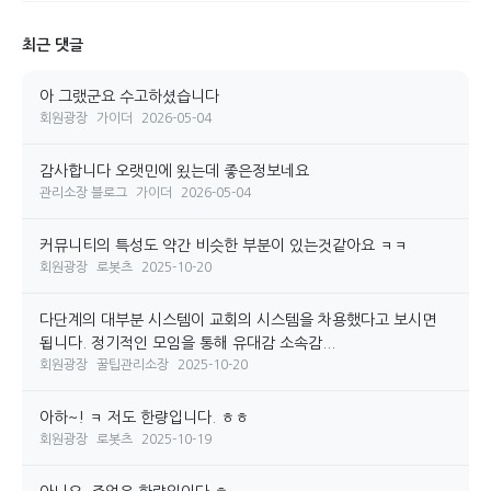
최근 댓글
아 그랬군요 수고하셨습니다
회원광장
가이더
2026-05-04
감사합니다 오랫민에 욌는데 좋은정보네요
관리소장 블로그
가이더
2026-05-04
커뮤니티의 특성도 약간 비슷한 부분이 있는것같아요 ㅋㅋ
회원광장
로봇츠
2025-10-20
다단계의 대부분 시스템이 교회의 시스템을 차용했다고 보시면
됩니다. 정기적인 모임을 통해 유대감 소속감...
회원광장
꿀팁관리소장
2025-10-20
아하~! ㅋ 저도 한량입니다. ㅎㅎ
회원광장
로봇츠
2025-10-19