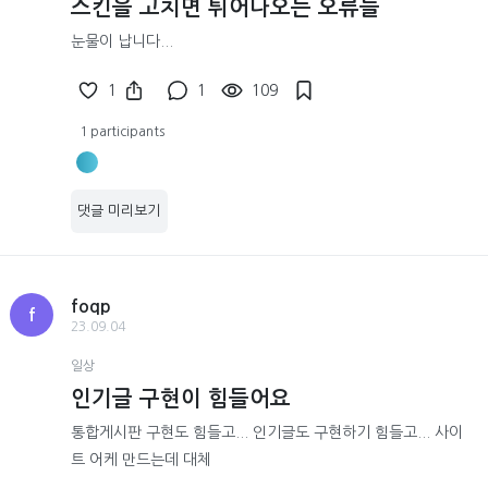
스킨을 고치면 튀어나오는 오류들
눈물이 납니다...
1
1
109
1 participants
댓글 미리보기
foqp
f
23.09.04
일상
인기글 구현이 힘들어요
통합게시판 구현도 힘들고... 인기글도 구현하기 힘들고... 사이
트 어케 만드는데 대체