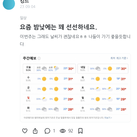
킹드
23.09.04
일상
요즘 밤낮에는 꽤 선선하네요.
이번주는 그래도 날씨가 괜찮네요ㅎㅎ 나들이 가기 좋을듯합니
다.
1
92