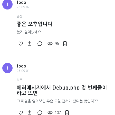
foqp
f
23.09.02
일상
좋은 오후입니다
늦게 일어났네요
96
foqp
f
23.09.01
질문
에러메시지에서 Debug.php 몇 번째줄이
라고 뜨면
그 파일을 열어보면 무슨 고칠 단서가 있다는 뜻인지??
107