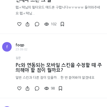
언제나 쓰는 그 글
웹ㅅ택님의 필터모드 애드온 구합니다ㅠㅜㅠㅠㅠ 돌아와주세
요 웹ㅅ택님...
102
foqp
f
23.09.02
질문
Pc와 연동되는 모바일 스킨을 수정할 때 주
의해야 할 점이 뭘까요?
일반 스킨과 다른 점이 있을까... 한 번 뜯어봐야 알겠네요
98