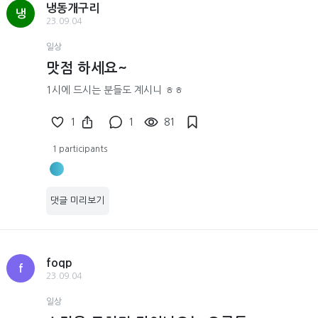
냉동개구리
냉
23.09.04
일상
맛점 하세요~
1시에 드시는 분들도 계시니 ㅎㅎ
1
1
81
1 participants
댓글 미리보기
foqp
f
23.09.04
일상