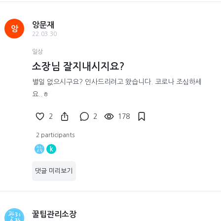
앙문재
앙
22.03.30
일상
소장님 잘지내시지요?
별일 없으시구요? 인사드리려고 왔습니다. 코로나 조심하세
요..ㅎ
2
2
178
2 participants
k
댓글 미리보기
꿀팁관리소장