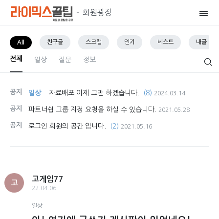
회원광장
친구글
스크랩
인기
베스트
내글
All
전체
일상
질문
정보
공지
일상
자료배포 이제 그만 하겠습니다.
(8)
2024.03.14
공지
파트너쉽 그룹 지정 요청을 하실 수 있습니다.
2021.05.28
공지
로그인 회원의 공간 입니다.
(2)
2021.05.16
고게임77
고
22.04.06
일상