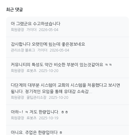
최근 댓글
아 그랬군요 수고하셨습니다
회원광장
가이더
2026-05-04
감사합니다 오랫민에 욌는데 좋은정보네요
관리소장 블로그
가이더
2026-05-04
커뮤니티의 특성도 약간 비슷한 부분이 있는것같아요 ㅋㅋ
회원광장
로봇츠
2025-10-20
다단계의 대부분 시스템이 교회의 시스템을 차용했다고 보시면
됩니다. 정기적인 모임을 통해 유대감 소속감...
회원광장
꿀팁관리소장
2025-10-20
아하~! ㅋ 저도 한량입니다. ㅎㅎ
회원광장
로봇츠
2025-10-19
아니요. 주업은 한량입이다 ㅎ