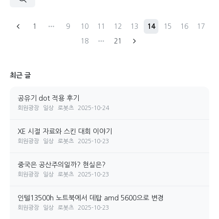
1
9
10
11
12
13
14
15
16
17
18
21
최근 글
공유기 dot 적용 후기
회원광장
일상
로봇츠
2025-10-24
XE 시절 자료와 스킨 대회 이야기
회원광장
일상
로봇츠
2025-10-23
중국은 공산주의일까? 현실은?
회원광장
일상
로봇츠
2025-10-23
인텔13500h 노트북에서 데탑 amd 5600으로 변경
회원광장
일상
로봇츠
2025-10-23