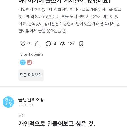
아! 여기에 글쓰기 게시판이 있었네요!
가입한지 한참됬는데 정회원이 아니라 글쓰기를 못하는줄 알고
덧글만 작성하고있었는데 오늘 보니 윗편에 글쓰기 버튼이 있
네요. 난독증이 심해진건지 당연히 밑에 있을거라 생각해서 권
한이없어서 글을 못쓰는줄 알...
2
4
187
2 participants
고
댓글 미리보기
꿀팁관리소장
22.03.30
일상
개인적으로 만들어보고 싶은 것.