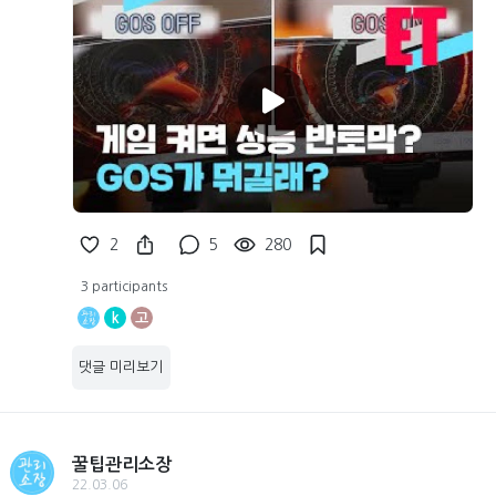
2
5
280
3 participants
k
고
댓글 미리보기
꿀팁관리소장
22.03.06