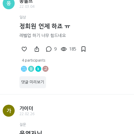
웅돌프
웅
22.03.04
일상
정회원 언제 하죠 ㅠ
레벨업 하기 너무 힘드네요
9
185
4 participants
웅
k
고
댓글 미리보기
가이더
가
22.02.26
질문
운영자님.