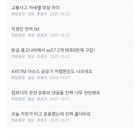
교통사고 자세별 부상 차이
회원광장
정보
로봇츠
2025-10-22
직장인 언어.txt
회원광장
정보
로봇츠
2025-10-22
방금 중고나라에서 ax57 2개 택포6만에 구입!
회원광장
일상
로봇츠
2025-10-22
AX57M 아수스 공유기 저렴한것도 나오네요
회원광장
일상
로봇츠
2025-10-21
캄보디아 관련 유튜브 댓글들 진짜 너무 잔인해요
회원광장
일상
로봇츠
2025-10-21
오늘 자전거 타고 운동했는데 진짜 춥더라요
회원광장
일상
로봇츠
2025-10-21